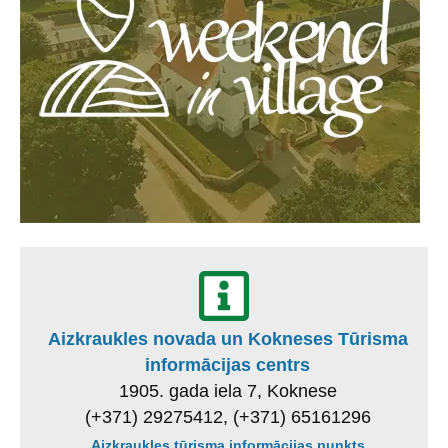
Aizkraukles novada un Kokneses Tūrisma
informācijas centrs
1905. gada iela 7, Koknese
(+371) 29275412, (+371) 65161296
Aizkraukles tūrisma informācijas punkts