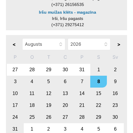
(+371) 26156535
Iršu muižas klēts - magazīna
Irši, Iršu pagasts
(+371) 29275412
<
>
P
O
T
C
P
S
Sv
27
28
29
30
31
1
2
3
4
5
6
7
8
9
10
11
12
13
14
15
16
17
18
19
20
21
22
23
24
25
26
27
28
29
30
31
1
2
3
4
5
6