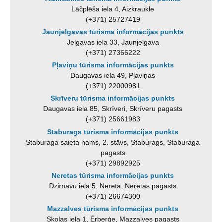
Lāčplēša iela 4, Aizkraukle
(+371) 25727419
Jaunjelgavas tūrisma informācijas punkts
Jelgavas iela 33, Jaunjelgava
(+371) 27366222
Pļaviņu tūrisma informācijas punkts
Daugavas iela 49, Pļaviņas
(+371) 22000981
Skrīveru tūrisma informācijas punkts
Daugavas iela 85, Skrīveri, Skrīveru pagasts
(+371) 25661983
Staburaga tūrisma informācijas punkts
Staburaga saieta nams, 2. stāvs, Staburags, Staburaga
pagasts
(+371) 29892925
Neretas tūrisma informācijas punkts
Dzirnavu iela 5, Nereta, Neretas pagasts
(+371) 26674300
Mazzalves tūrisma informācijas punkts
Skolas iela 1, Ērberģe, Mazzalves pagasts