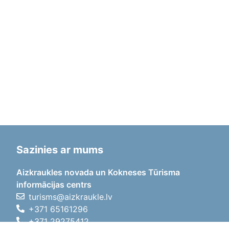
Sazinies ar mums
Aizkraukles novada un Kokneses Tūrisma
informācijas centrs
turisms@aizkraukle.lv
+371 65161296
+371 29275412