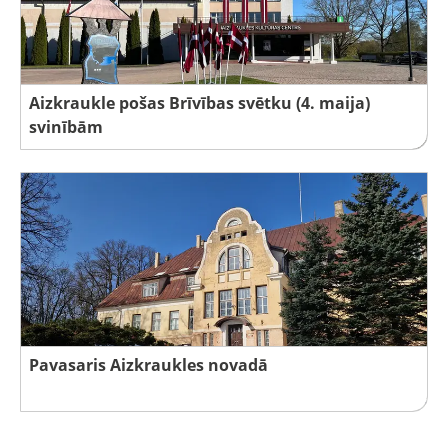
Aizkraukle pošas Brīvības svētku (4. maija)
svinībām
Pavasaris Aizkraukles novadā