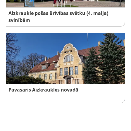
Aizkraukle pošas Brīvības svētku (4. maija)
svinībām
Pavasaris Aizkraukles novadā