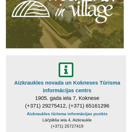
Aizkraukles novada un Kokneses Tūrisma
informācijas centrs
1905. gada iela 7, Koknese
(+371) 29275412, (+371) 65161296
Aizkraukles tūrisma informācijas punkts
Lāčplēša iela 4, Aizkraukle
(+371) 25727419