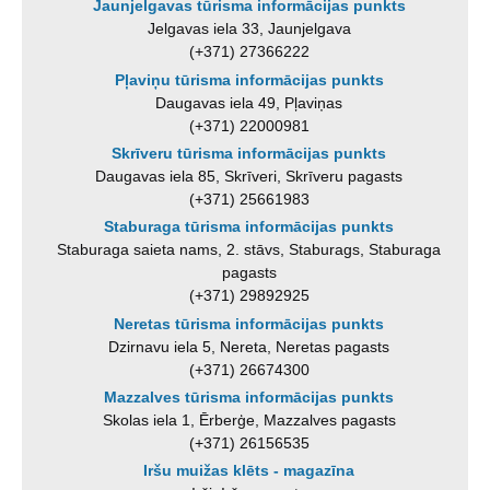
Jaunjelgavas tūrisma informācijas punkts
Jelgavas iela 33, Jaunjelgava
(+371) 27366222
Pļaviņu tūrisma informācijas punkts
Daugavas iela 49, Pļaviņas
(+371) 22000981
Skrīveru tūrisma informācijas punkts
Daugavas iela 85, Skrīveri, Skrīveru pagasts
(+371) 25661983
Staburaga tūrisma informācijas punkts
Staburaga saieta nams, 2. stāvs, Staburags, Staburaga
pagasts
(+371) 29892925
Neretas tūrisma informācijas punkts
Dzirnavu iela 5, Nereta, Neretas pagasts
(+371) 26674300
Mazzalves tūrisma informācijas punkts
Skolas iela 1, Ērberģe, Mazzalves pagasts
(+371) 26156535
Iršu muižas klēts - magazīna