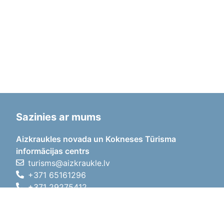
Sazinies ar mums
Aizkraukles novada un Kokneses Tūrisma
informācijas centrs
turisms@aizkraukle.lv
+371 65161296
+371 29275412
1905.gada iela 7, Koknese,
Aizkraukles novads, LV-5113