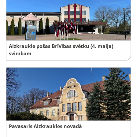
Aizkraukle pošas Brīvības svētku (4. maija)
svinībām
Pavasaris Aizkraukles novadā