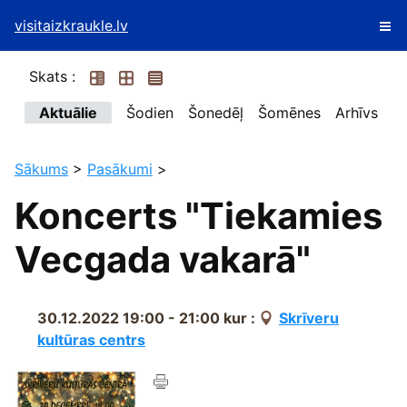
visitaizkraukle.lv
Skats :
Aktuālie
Šodien
Šonedēļ
Šomēnes
Arhīvs
Sākums
>
Pasākumi
>
Koncerts "Tiekamies
Vecgada vakarā"
30.12.2022 19:00 - 21:00
kur :
Skrīveru
kultūras centrs