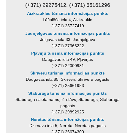
(+371) 29275412, (+371) 65161296
Aizkraukles tūrisma informācijas punkts
Lāčplēša iela 4, Aizkraukle
(+371) 25727419
Jaunjelgavas tūrisma informācijas punkts
Jelgavas iela 33, Jaunjelgava
(+371) 27366222
Pļaviņu tūrisma informācijas punkts
Daugavas iela 49, Pļaviņas
(+371) 22000981
Skrīveru tūrisma informācijas punkts
Daugavas iela 85, Skrīveri, Skrīveru pagasts
(+371) 25661983
Staburaga tūrisma informācijas punkts
Staburaga saieta nams, 2. stāvs, Staburags, Staburaga
pagasts
(+371) 29892925
Neretas tūrisma informācijas punkts
Dzirnavu iela 5, Nereta, Neretas pagasts
(+371) 26674300