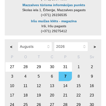
Mazzalves tūrisma informācijas punkts
Skolas iela 1, Ērberģe, Mazzalves pagasts
(+371) 26156535
Iršu muižas klēts - magazīna
Irši, Iršu pagasts
(+371) 29275412
<
>
P
O
T
C
P
S
Sv
27
28
29
30
31
1
2
3
4
5
6
7
8
9
10
11
12
13
14
15
16
17
18
19
20
21
22
23
24
25
26
27
28
29
30