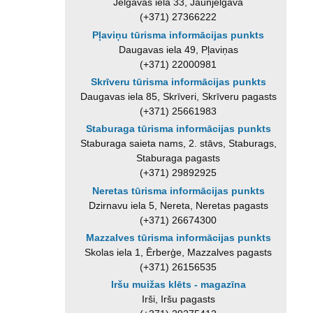
Jelgavas iela 33, Jaunjelgava
(+371) 27366222
Pļaviņu tūrisma informācijas punkts
Daugavas iela 49, Pļaviņas
(+371) 22000981
Skrīveru tūrisma informācijas punkts
Daugavas iela 85, Skrīveri, Skrīveru pagasts
(+371) 25661983
Staburaga tūrisma informācijas punkts
Staburaga saieta nams, 2. stāvs, Staburags,
Staburaga pagasts
(+371) 29892925
Neretas tūrisma informācijas punkts
Dzirnavu iela 5, Nereta, Neretas pagasts
(+371) 26674300
Mazzalves tūrisma informācijas punkts
Skolas iela 1, Ērberģe, Mazzalves pagasts
(+371) 26156535
Iršu muižas klēts - magazīna
Irši, Iršu pagasts