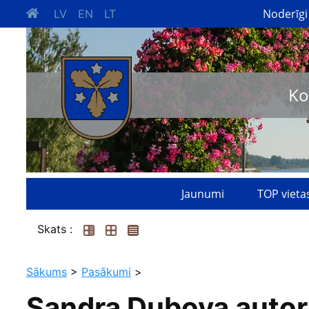
Noderīgi
LV
EN
LT
Ko
Jaunumi
TOP vieta
Skats :
Sākums
>
Pasākumi
>
Sandra Dubova auto