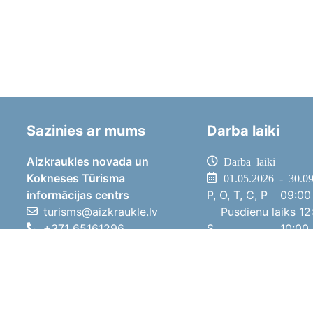
Sazinies ar mums
Darba laiki
Aizkraukles novada un
Darba laiki
Kokneses Tūrisma
01.05.2026 - 30.0
informācijas centrs
P, O, T, C, P
09:00 
turisms@aizkraukle.lv
Pusdienu laiks
12:
+371 65161296
S
10:00 
+371 29275412
Sv
11:00 
1905.gada iela 7, Koknese,
01.10.2025 - 30.0
Aizkraukles novads, LV-5113
P, O, T, C, P
08:00 
Pusdienu laiks
12:
S
10:00 