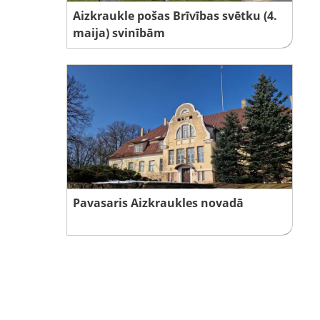
Aizkraukle pošas Brīvības svētku (4.
maija) svinībām
Pavasaris Aizkraukles novadā