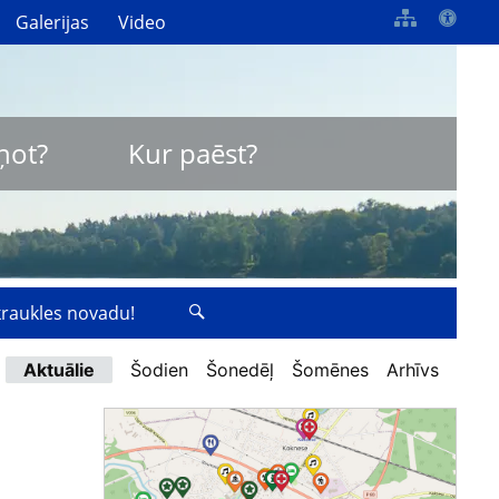
Galerijas
Video
ņot?
Kur paēst?
zkraukles novadu!
Aktuālie
Šodien
Šonedēļ
Šomēnes
Arhīvs