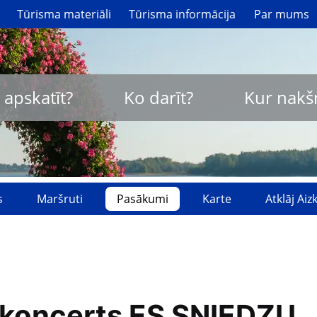
Tūrisma materiāli
Tūrisma informācija
Par mums
 apskatīt?
Ko darīt?
Kur nakš
s
Maršruti
Pasākumi
Karte
Atklāj Ai
rkoncerts ES SNIEDZU