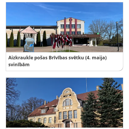
Aizkraukle pošas Brīvības svētku (4. maija)
svinībām