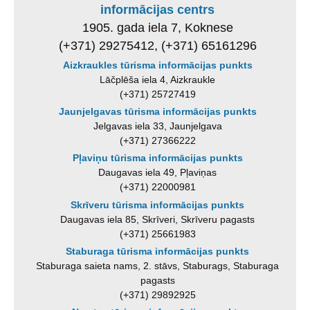
informācijas centrs
1905. gada iela 7, Koknese
(+371) 29275412, (+371) 65161296
Aizkraukles tūrisma informācijas punkts
Lāčplēša iela 4, Aizkraukle
(+371) 25727419
Jaunjelgavas tūrisma informācijas punkts
Jelgavas iela 33, Jaunjelgava
(+371) 27366222
Pļaviņu tūrisma informācijas punkts
Daugavas iela 49, Pļaviņas
(+371) 22000981
Skrīveru tūrisma informācijas punkts
Daugavas iela 85, Skrīveri, Skrīveru pagasts
(+371) 25661983
Staburaga tūrisma informācijas punkts
Staburaga saieta nams, 2. stāvs, Staburags, Staburaga
pagasts
(+371) 29892925