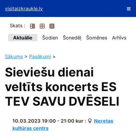
visitaizkraukle.lv
Skats :
Aktuālie
Šodien
Šonedēļ
Šomēnes
Arhīvs
Sākums
>
Pasākumi
>
Sieviešu dienai
veltīts koncerts ES
TEV SAVU DVĒSELI
10.03.2023 19:00 - 21:00
kur :
Neretas
kultūras centrs