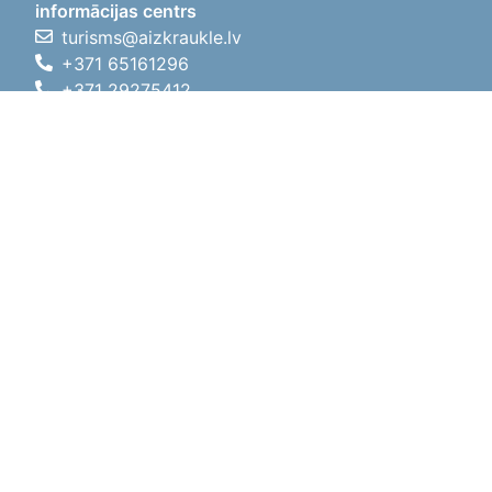
informācijas centrs
turisms@aizkraukle.lv
+371 65161296
+371 29275412
1905.gada iela 7, Koknese,
Aizkraukles novads, LV-5113
Darba laiki
Darba laiki
01.05.2026 - 30.09.2026
P, O, T, C, P
09:00 - 18:00
Pusdienu laiks
12:00 - 13:00
S
10:00 - 15:00
Sv
11:00 - 14:00
01.10.2025 - 30.04.2026
P, O, T, C, P
08:00 - 17:00
Pusdienu laiks
12:00
- 13:00
S
10:00 - 14:00