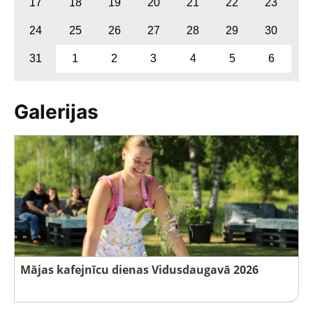
17
18
19
20
21
22
23
24
25
26
27
28
29
30
31
1
2
3
4
5
6
Galerijas
Mājas kafejnīcu dienas Vidusdaugavā 2026