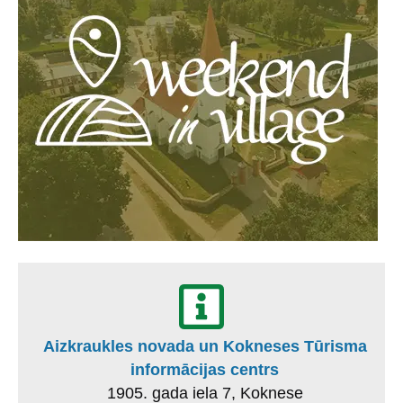
Aizkraukles novada un Kokneses Tūrisma
informācijas centrs
1905. gada iela 7, Koknese