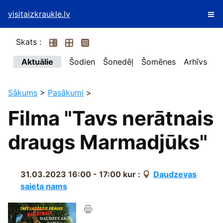
visitaizkraukle.lv
Skats :
Aktuālie
Šodien
Šonedēļ
Šomēnes
Arhīvs
Sākums
>
Pasākumi
>
Filma "Tavs nerātnais
draugs Marmadjūks"
31.03.2023 16:00 - 17:00
kur :
Daudzevas
saieta nams