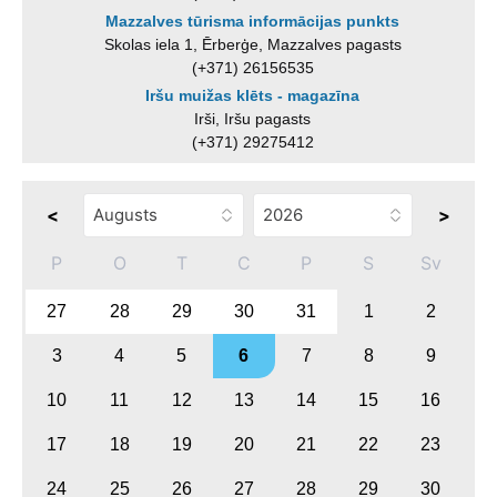
Mazzalves tūrisma informācijas punkts
Skolas iela 1, Ērberģe, Mazzalves pagasts
(+371) 26156535
Iršu muižas klēts - magazīna
Irši, Iršu pagasts
(+371) 29275412
<
>
P
O
T
C
P
S
Sv
27
28
29
30
31
1
2
3
4
5
6
7
8
9
10
11
12
13
14
15
16
17
18
19
20
21
22
23
24
25
26
27
28
29
30