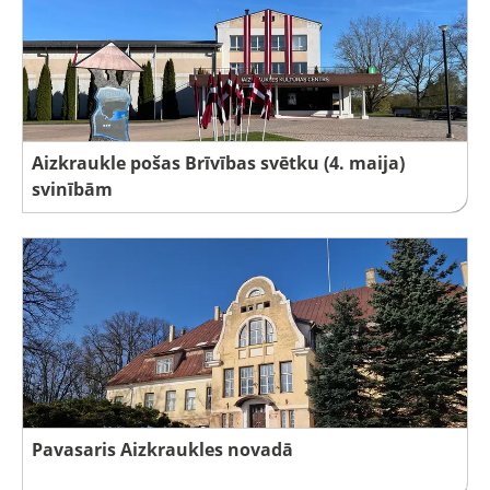
Aizkraukle pošas Brīvības svētku (4. maija)
svinībām
Pavasaris Aizkraukles novadā