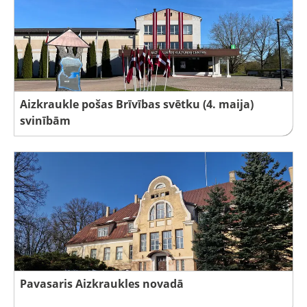
Aizkraukle pošas Brīvības svētku (4. maija)
svinībām
Pavasaris Aizkraukles novadā