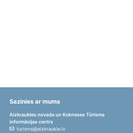
Sazinies ar mums
Aizkraukles novada un Kokneses Tūrisma
informācijas centrs
turisms@aizkraukle.lv