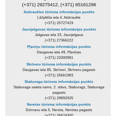
(+371) 29275412, (+371) 65161296
Aizkraukles tūrisma informācijas punkts
Lāčplēša iela 4, Aizkraukle
(+371) 25727419
Jaunjelgavas tūrisma informācijas punkts
Jelgavas iela 33, Jaunjelgava
(+371) 27366222
Pļaviņu tūrisma informācijas punkts
Daugavas iela 49, Pļaviņas
(+371) 22000981
Skrīveru tūrisma informācijas punkts
Daugavas iela 85, Skrīveri, Skrīveru pagasts
(+371) 25661983
Staburaga tūrisma informācijas punkts
Staburaga saieta nams, 2. stāvs, Staburags, Staburaga
pagasts
(+371) 29892925
Neretas tūrisma informācijas punkts
Dzirnavu iela 5, Nereta, Neretas pagasts
(+371) 26674300