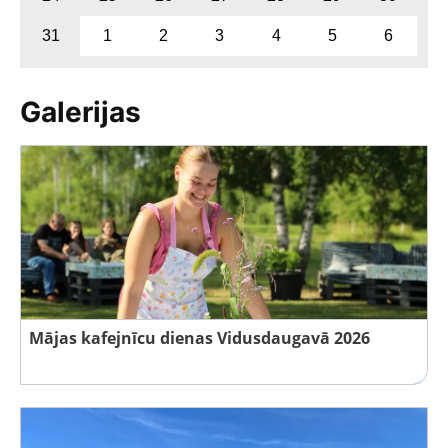
31
1
2
3
4
5
6
Galerijas
Mājas kafejnīcu dienas Vidusdaugavā 2026