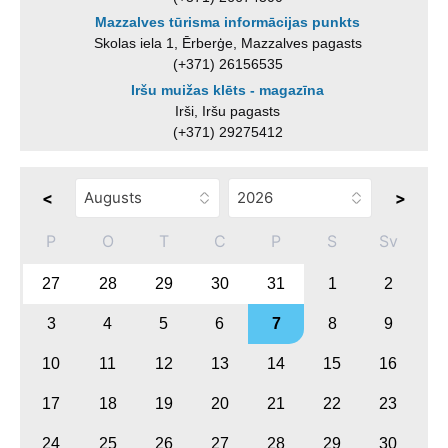
Mazzalves tūrisma informācijas punkts
Skolas iela 1, Ērberģe, Mazzalves pagasts
(+371) 26156535
Iršu muižas klēts - magazīna
Irši, Iršu pagasts
(+371) 29275412
<
>
P
O
T
C
P
S
Sv
27
28
29
30
31
1
2
3
4
5
6
7
8
9
10
11
12
13
14
15
16
17
18
19
20
21
22
23
24
25
26
27
28
29
30