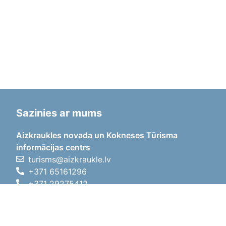
Sazinies ar mums
Aizkraukles novada un Kokneses Tūrisma
informācijas centrs
turisms@aizkraukle.lv
+371 65161296
+371 29275412
1905.gada iela 7, Koknese,
Aizkraukles novads, LV-5113