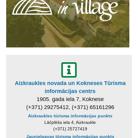
Aizkraukles novada un Kokneses Tūrisma
informācijas centrs
1905. gada iela 7, Koknese
(+371) 29275412, (+371) 65161296
Aizkraukles tūrisma informācijas punkts
Lāčplēša iela 4, Aizkraukle
(+371) 25727419
Jaunjelgavas tūrisma informācijas punkts