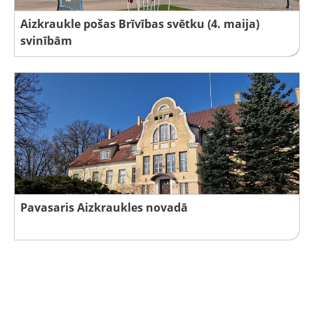
Aizkraukle pošas Brīvības svētku (4. maija)
svinībām
Pavasaris Aizkraukles novadā