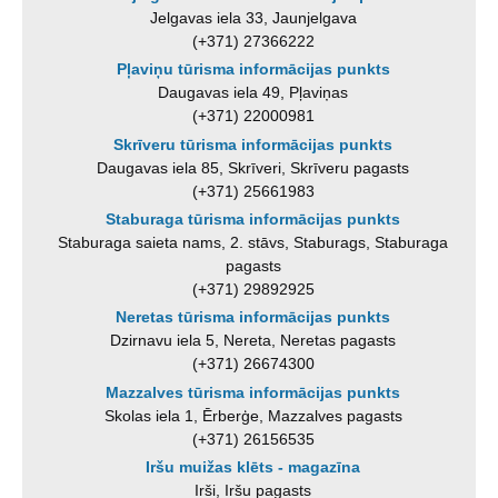
Jelgavas iela 33, Jaunjelgava
(+371) 27366222
Pļaviņu tūrisma informācijas punkts
Daugavas iela 49, Pļaviņas
(+371) 22000981
Skrīveru tūrisma informācijas punkts
Daugavas iela 85, Skrīveri, Skrīveru pagasts
(+371) 25661983
Staburaga tūrisma informācijas punkts
Staburaga saieta nams, 2. stāvs, Staburags, Staburaga
pagasts
(+371) 29892925
Neretas tūrisma informācijas punkts
Dzirnavu iela 5, Nereta, Neretas pagasts
(+371) 26674300
Mazzalves tūrisma informācijas punkts
Skolas iela 1, Ērberģe, Mazzalves pagasts
(+371) 26156535
Iršu muižas klēts - magazīna
Irši, Iršu pagasts