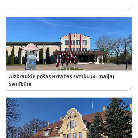
Aizkraukle pošas Brīvības svētku (4. maija)
svinībām