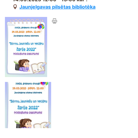
Jaunjelgavas pilsētas bibliotēka