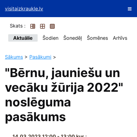
visitaizkraukle.lv
Skats :
Aktuālie
Šodien
Šonedēļ
Šomēnes
Arhīvs
Sākums
>
Pasākumi
>
"Bērnu, jauniešu un
vecāku žūrija 2022"
noslēguma
pasākums
14.03.2023 12:00 - 13:00
kur :