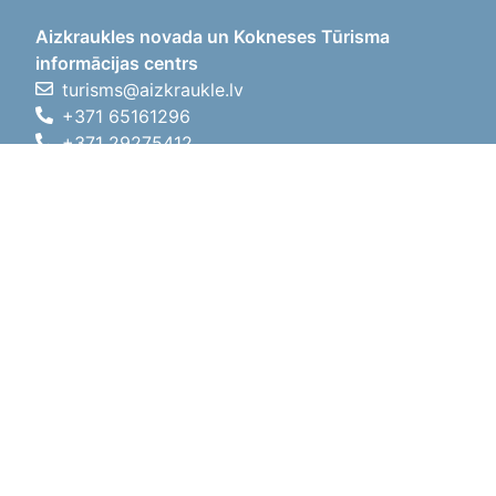
Aizkraukles novada un Kokneses Tūrisma
informācijas centrs
turisms@aizkraukle.lv
+371 65161296
+371 29275412
1905.gada iela 7, Koknese,
Aizkraukles novads, LV-5113
Darba laiki
Darba laiki
01.05.2026 - 30.09.2026
P, O, T, C, P
09:00 - 18:00
Pusdienu laiks
12:00 - 13:00
S
10:00 - 15:00
Sv
11:00 - 14:00
01.10.2025 - 30.04.2026
P, O, T, C, P
08:00 - 17:00
Pusdienu laiks
12:00