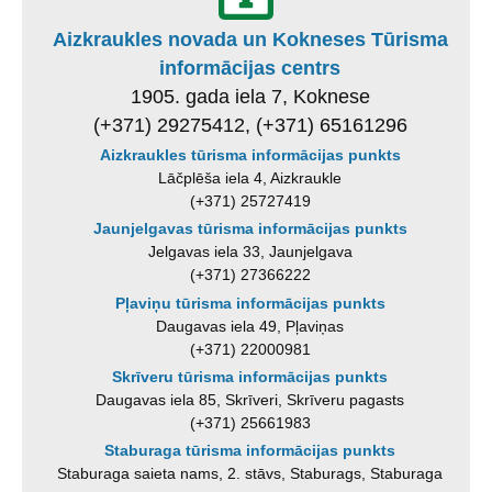
Aizkraukles novada un Kokneses Tūrisma
informācijas centrs
1905. gada iela 7, Koknese
(+371) 29275412, (+371) 65161296
Aizkraukles tūrisma informācijas punkts
Lāčplēša iela 4, Aizkraukle
(+371) 25727419
Jaunjelgavas tūrisma informācijas punkts
Jelgavas iela 33, Jaunjelgava
(+371) 27366222
Pļaviņu tūrisma informācijas punkts
Daugavas iela 49, Pļaviņas
(+371) 22000981
Skrīveru tūrisma informācijas punkts
Daugavas iela 85, Skrīveri, Skrīveru pagasts
(+371) 25661983
Staburaga tūrisma informācijas punkts
Staburaga saieta nams, 2. stāvs, Staburags, Staburaga