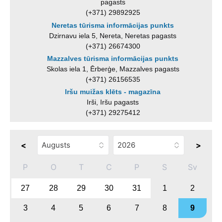
pagasts
(+371) 29892925
Neretas tūrisma informācijas punkts
Dzirnavu iela 5, Nereta, Neretas pagasts
(+371) 26674300
Mazzalves tūrisma informācijas punkts
Skolas iela 1, Ērberģe, Mazzalves pagasts
(+371) 26156535
Iršu muižas klēts - magazīna
Irši, Iršu pagasts
(+371) 29275412
<
>
P
O
T
C
P
S
Sv
27
28
29
30
31
1
2
3
4
5
6
7
8
9