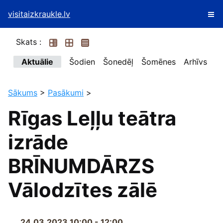
visitaizkraukle.lv
Skats :
Aktuālie
Šodien
Šonedēļ
Šomēnes
Arhīvs
Sākums
>
Pasākumi
>
Rīgas Leļļu teātra
izrāde
BRĪNUMDĀRZS
Vālodzītes zālē
24.03.2023 10:00 - 12:00