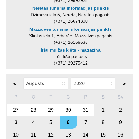
(+371) 29892925
Neretas tūrisma informācijas punkts
Dzirnavu iela 5, Nereta, Neretas pagasts
(+371) 26674300
Mazzalves tūrisma informācijas punkts
Skolas iela 1, Ērberģe, Mazzalves pagasts
(+371) 26156535
Iršu muižas klēts - magazīna
Irši, Iršu pagasts
(+371) 29275412
<
>
P
O
T
C
P
S
Sv
27
28
29
30
31
1
2
3
4
5
6
7
8
9
10
11
12
13
14
15
16