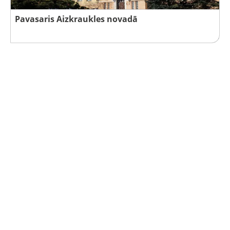
Pavasaris Aizkraukles novadā