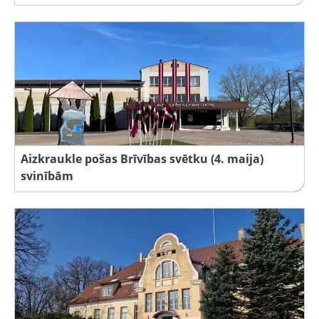
Aizkraukle pošas Brīvības svētku (4. maija)
svinībām