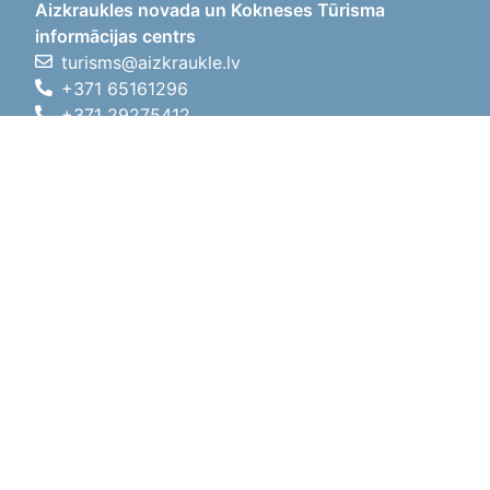
Aizkraukles novada un Kokneses Tūrisma
informācijas centrs
turisms@aizkraukle.lv
+371 65161296
+371 29275412
1905.gada iela 7, Koknese,
Aizkraukles novads, LV-5113
Darba laiki
Darba laiki
01.05.2026 - 30.09.2026
P, O, T, C, P
09:00 - 18:00
Pusdienu laiks
12:00 - 13:00
S
10:00 - 15:00
Sv
11:00 - 14:00
01.10.2025 - 30.04.2026
P, O, T, C, P
08:00 - 17:00
Pusdienu laiks
12:00
- 13:00