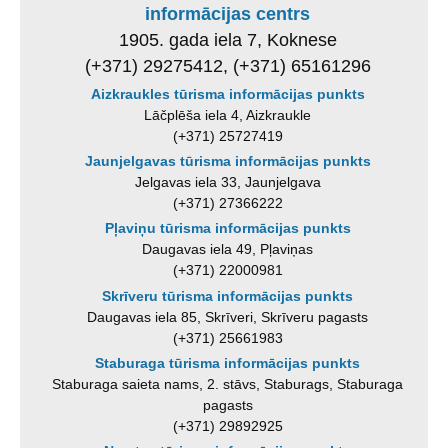
informācijas centrs
1905. gada iela 7, Koknese
(+371) 29275412, (+371) 65161296
Aizkraukles tūrisma informācijas punkts
Lāčplēša iela 4, Aizkraukle
(+371) 25727419
Jaunjelgavas tūrisma informācijas punkts
Jelgavas iela 33, Jaunjelgava
(+371) 27366222
Pļaviņu tūrisma informācijas punkts
Daugavas iela 49, Pļaviņas
(+371) 22000981
Skrīveru tūrisma informācijas punkts
Daugavas iela 85, Skrīveri, Skrīveru pagasts
(+371) 25661983
Staburaga tūrisma informācijas punkts
Staburaga saieta nams, 2. stāvs, Staburags, Staburaga
pagasts
(+371) 29892925