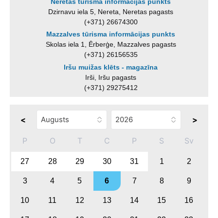
Neretas tūrisma informācijas punkts
Dzirnavu iela 5, Nereta, Neretas pagasts
(+371) 26674300
Mazzalves tūrisma informācijas punkts
Skolas iela 1, Ērberģe, Mazzalves pagasts
(+371) 26156535
Iršu muižas klēts - magazīna
Irši, Iršu pagasts
(+371) 29275412
<
>
P
O
T
C
P
S
Sv
27
28
29
30
31
1
2
3
4
5
6
7
8
9
10
11
12
13
14
15
16