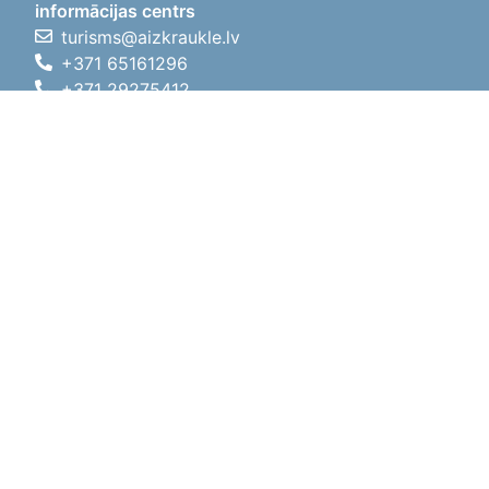
informācijas centrs
turisms@aizkraukle.lv
+371 65161296
+371 29275412
1905.gada iela 7, Koknese,
Aizkraukles novads, LV-5113
Darba laiki
Darba laiki
01.05.2026 - 30.09.2026
P, O, T, C, P
09:00 - 18:00
Pusdienu laiks
12:00 - 13:00
S
10:00 - 15:00
Sv
11:00 - 14:00
01.10.2025 - 30.04.2026
P, O, T, C, P
08:00 - 17:00
Pusdienu laiks
12:00
- 13:00
S
10:00 - 14:00