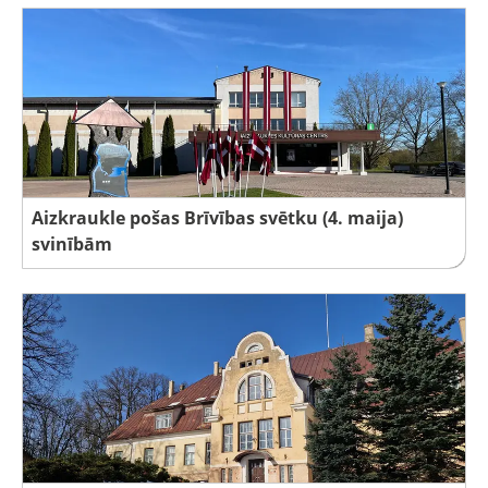
Aizkraukle pošas Brīvības svētku (4. maija)
svinībām