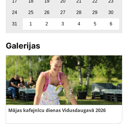
17
18
19
20
21
22
23
24
25
26
27
28
29
30
31
1
2
3
4
5
6
Galerijas
Mājas kafejnīcu dienas Vidusdaugavā 2026