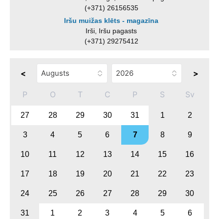
(+371) 26156535
Iršu muižas klēts - magazīna
Irši, Iršu pagasts
(+371) 29275412
<
>
P
O
T
C
P
S
Sv
27
28
29
30
31
1
2
3
4
5
6
7
8
9
10
11
12
13
14
15
16
17
18
19
20
21
22
23
24
25
26
27
28
29
30
31
1
2
3
4
5
6