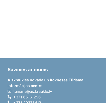
Sazinies ar mums
Aizkraukles novada un Kokneses Tūrisma
informācijas centrs
turisms@aizkraukle.lv
+371 65161296
+371 29275412