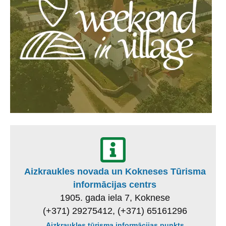
Aizkraukles novada un Kokneses Tūrisma
informācijas centrs
1905. gada iela 7, Koknese
(+371) 29275412, (+371) 65161296
Aizkraukles tūrisma informācijas punkts