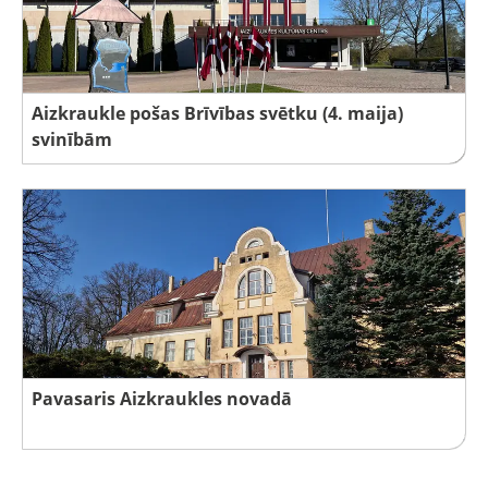
Aizkraukle pošas Brīvības svētku (4. maija)
svinībām
Pavasaris Aizkraukles novadā