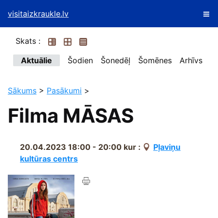
visitaizkraukle.lv
Skats :
Aktuālie
Šodien
Šonedēļ
Šomēnes
Arhīvs
Sākums
>
Pasākumi
>
Filma MĀSAS
20.04.2023 18:00 - 20:00
kur :
Pļaviņu
kultūras centrs