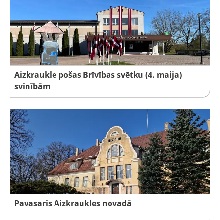
Aizkraukle pošas Brīvības svētku (4. maija)
svinībām
Pavasaris Aizkraukles novadā