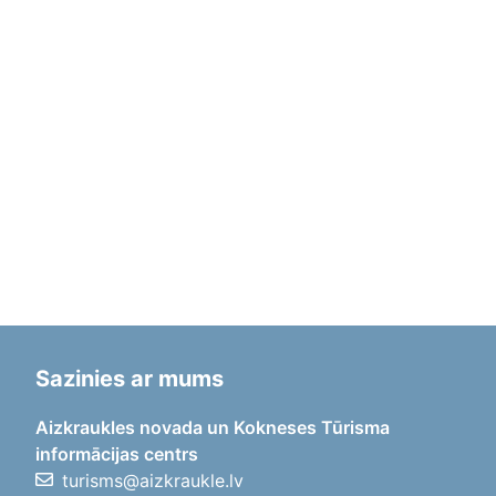
Sazinies ar mums
Aizkraukles novada un Kokneses Tūrisma
informācijas centrs
turisms@aizkraukle.lv