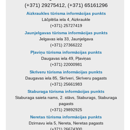
(+371) 29275412, (+371) 65161296
Aizkraukles tūrisma informācijas punkts
Lāčplēša iela 4, Aizkraukle
(+371) 25727419
Jaunjelgavas tūrisma informācijas punkts
Jelgavas iela 33, Jaunjelgava
(+371) 27366222
Pļaviņu tūrisma informācijas punkts
Daugavas iela 49, Pļaviņas
(+371) 22000981
Skrīveru tūrisma informācijas punkts
Daugavas iela 85, Skrīveri, Skrīveru pagasts
(+371) 25661983
Staburaga tūrisma informācijas punkts
Staburaga saieta nams, 2. stāvs, Staburags, Staburaga
pagasts
(+371) 29892925
Neretas tūrisma informācijas punkts
Dzirnavu iela 5, Nereta, Neretas pagasts
(+371) 26674300