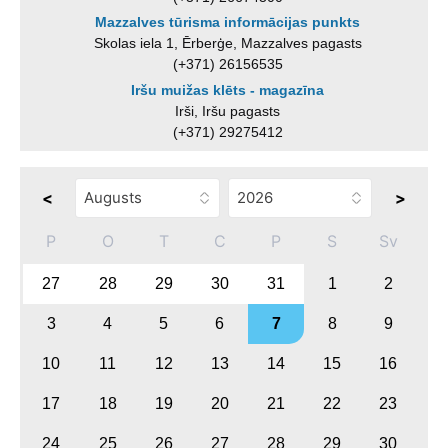
Mazzalves tūrisma informācijas punkts
Skolas iela 1, Ērberģe, Mazzalves pagasts
(+371) 26156535
Iršu muižas klēts - magazīna
Irši, Iršu pagasts
(+371) 29275412
<
>
P
O
T
C
P
S
Sv
27
28
29
30
31
1
2
3
4
5
6
7
8
9
10
11
12
13
14
15
16
17
18
19
20
21
22
23
24
25
26
27
28
29
30