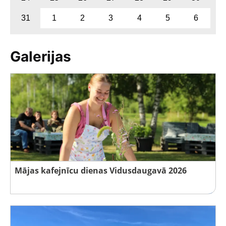
31
1
2
3
4
5
6
Galerijas
Mājas kafejnīcu dienas Vidusdaugavā 2026