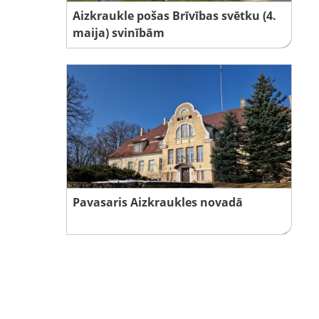
Aizkraukle pošas Brīvības svētku (4.
maija) svinībām
Pavasaris Aizkraukles novadā