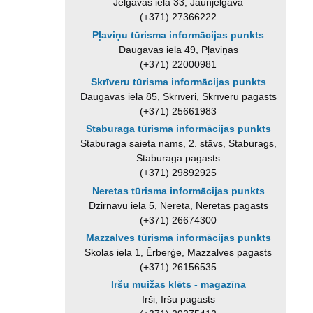
Jelgavas iela 33, Jaunjelgava
(+371) 27366222
Pļaviņu tūrisma informācijas punkts
Daugavas iela 49, Pļaviņas
(+371) 22000981
Skrīveru tūrisma informācijas punkts
Daugavas iela 85, Skrīveri, Skrīveru pagasts
(+371) 25661983
Staburaga tūrisma informācijas punkts
Staburaga saieta nams, 2. stāvs, Staburags,
Staburaga pagasts
(+371) 29892925
Neretas tūrisma informācijas punkts
Dzirnavu iela 5, Nereta, Neretas pagasts
(+371) 26674300
Mazzalves tūrisma informācijas punkts
Skolas iela 1, Ērberģe, Mazzalves pagasts
(+371) 26156535
Iršu muižas klēts - magazīna
Irši, Iršu pagasts