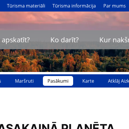
Tūrisma materiāli
Tūrisma informācija
Par mums
 apskatīt?
Ko darīt?
Kur nakš
s
Maršruti
Pasākumi
Karte
Atklāj Ai
e PASAKAINĀ PLANĒTA