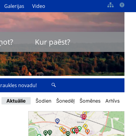
Galerijas
Video
ņot?
Kur paēst?
zkraukles novadu!
Aktuālie
Šodien
Šonedēļ
Šomēnes
Arhīvs