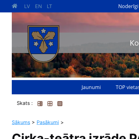
Noderīgi
LV
EN
LT
Ko
Jaunumi
TOP vieta
Skats :
Sākums
>
Pasākumi
>
Cirka-teātra izrād