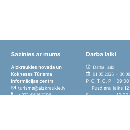
Sazinies ar mums
Darba laiki
Aizkraukles novada un
Darba laiki
Kokneses Tūrisma
01.05.2026 - 30.0
informācijas centrs
P, O, T, C, P
09:00 
turisms@aizkraukle.lv
Pusdienu laiks
12:
+371 65161296
S
10:00 
+371 29275412
Sv
11:00 
1905.gada iela 7, Koknese,
01.10.2025 - 30.0
Aizkraukles novads, LV-5113
P, O, T, C, P
08:00 
Pusdienu laiks
12:
S
10:00 