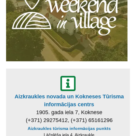
Aizkraukles novada un Kokneses Tūrisma
informācijas centrs
1905. gada iela 7, Koknese
(+371) 29275412, (+371) 65161296
Aizkraukles tūrisma informācijas punkts
Lāčplēša iela 4, Aizkraukle