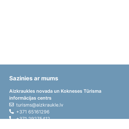
Sazinies ar mums
Aizkraukles novada un Kokneses Tūrisma
informācijas centrs
turisms@aizkraukle.lv
+371 65161296
+371 29275412
1905.gada iela 7, Koknese,