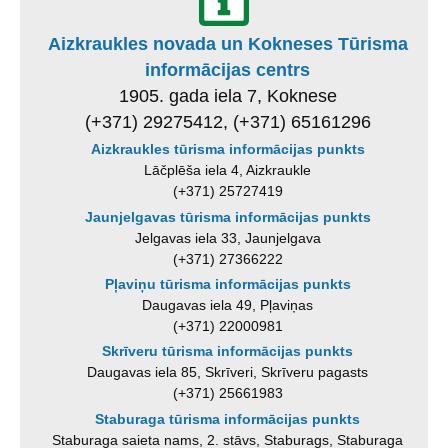
Aizkraukles novada un Kokneses Tūrisma
informācijas centrs
1905. gada iela 7, Koknese
(+371) 29275412, (+371) 65161296
Aizkraukles tūrisma informācijas punkts
Lāčplēša iela 4, Aizkraukle
(+371) 25727419
Jaunjelgavas tūrisma informācijas punkts
Jelgavas iela 33, Jaunjelgava
(+371) 27366222
Pļaviņu tūrisma informācijas punkts
Daugavas iela 49, Pļaviņas
(+371) 22000981
Skrīveru tūrisma informācijas punkts
Daugavas iela 85, Skrīveri, Skrīveru pagasts
(+371) 25661983
Staburaga tūrisma informācijas punkts
Staburaga saieta nams, 2. stāvs, Staburags, Staburaga