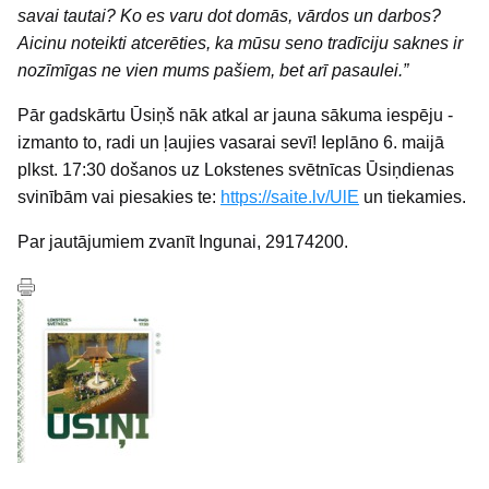
savai tautai? Ko es varu dot domās, vārdos un darbos?
Aicinu noteikti atcerēties, ka mūsu seno tradīciju saknes ir
nozīmīgas ne vien mums pašiem, bet arī pasaulei.”
Pār gadskārtu Ūsiņš nāk atkal ar jauna sākuma iespēju -
izmanto to, radi un ļaujies vasarai sevī! Ieplāno 6. maijā
plkst. 17:30 došanos uz Lokstenes svētnīcas Ūsiņdienas
svinībām vai piesakies te:
https://saite.lv/UlE
un tiekamies.
Par jautājumiem zvanīt Ingunai, 29174200.