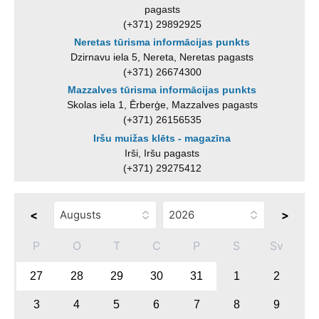
pagasts
(+371) 29892925
Neretas tūrisma informācijas punkts
Dzirnavu iela 5, Nereta, Neretas pagasts
(+371) 26674300
Mazzalves tūrisma informācijas punkts
Skolas iela 1, Ērberģe, Mazzalves pagasts
(+371) 26156535
Iršu muižas klēts - magazīna
Irši, Iršu pagasts
(+371) 29275412
<
>
P
O
T
C
P
S
Sv
27
28
29
30
31
1
2
3
4
5
6
7
8
9