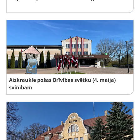
Aizkraukle pošas Brīvības svētku (4. maija)
svinībām