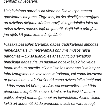
cerībām un iecerēm.
Ūsiņš dainās parādīts kā viena no Dieva izpausmēm
gadskārtas ritējumā. Zirga tēls, kā šīs dievišķās enerģijas
un dzīvības ritējuma kārtība, apvij visu gadalaiku loku un
mūsu dzīves norises tajā un jau nākošajā laiku pārejā tas
jau atjās kā gada kulminācija Jānis.
Plašākā pasaules tvērumā, dabas gadskārtējās atmodas
nebeidzamais un netveramais brīnums mūsos raisa
pārdomas – cik saskanīgi es ar savu rīcību iekļaujos
brīnišķajā dabas ritā un pasaulē notiekošajā? Ko vēlos
jaunu radīt un paveikt, cik atbilstošas ir manas izvēles par
labu izaugsmei un visa labā vairošanai, vai esmu līdzsvarā
ar pasauli un sevi? Kur šobrīd esmu dzīves laika tecējumā
– kāds esmu kā bērns, vecāks vai vecvecāks… ar kādu
pienesumu kuplināšu savu dzimtu, ar ko tieši šī vasara
paliks atmiņā manai ģimenei un tuviniekiem. Aicinu Ūsiņu
laikā arī apdomāt, kādu pienesumu tieši es varu sniegt