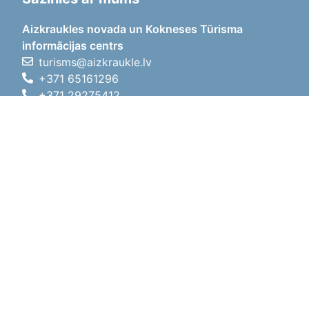
Aizkraukles novada un Kokneses Tūrisma
informācijas centrs
turisms@aizkraukle.lv
+371 65161296
+371 29275412
1905.gada iela 7, Koknese,
Aizkraukles novads, LV-5113
Darba laiki
Darba laiki
01.05.2026 - 30.09.2026
P, O, T, C, P
09:00 - 18:00
Pusdienu laiks
12:00 - 13:00
S
10:00 - 15:00
Sv
11:00 - 14:00
01.10.2025 - 30.04.2026
P, O, T, C, P
08:00 - 17:00
Pusdienu laiks
12:00