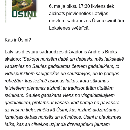
6. maijā plkst. 17:30 ikviens tiek
aicināts pievienoties Latvijas
dievturu sadraudzes Ūsiņu svinībām
Lokstenes svētnīcā.
Kas ir Ūsiņi?
Latvijas dievturu sadraudzes dižvadonis Andrejs Broks
skaidro:
“Sekojot norisēm dabā un debesīs, mēs laikskaitē
vadāmies no Saules gadskārtas četriem gadalaikiem, to
viduspunktiem saulgriežos un saulstāvjos, un to pārejas
robežām, kas iezīmē astoņus laikus, kuru sākumus
latviešiem pieņemts atzīmēt ar tradicionālām rituālām
svinībām. Saules gadskārtā viens no visgaidītākajiem
gadalaikiem, protams, ir vasara, kad pāreja no pavasara
uz vasaru tiek svinēta kā Ūsiņi, kas iezīmē atdzimšanas
izmaiņas dabas norisēs un arī mūsos. Ūsiņi ir plauksmes
laiks, kas arī cilvēkos uzjunda dzīvesprieku jaunām