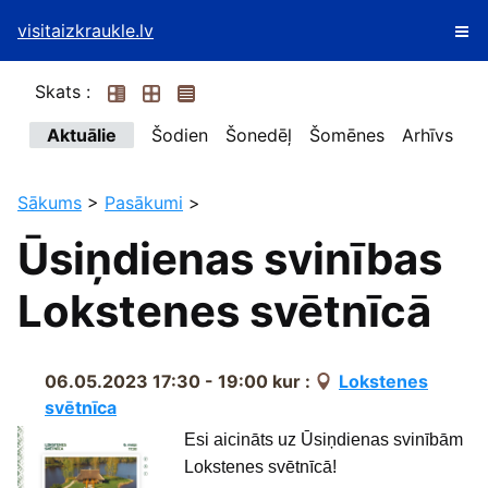
visitaizkraukle.lv
Skats :
Aktuālie
Šodien
Šonedēļ
Šomēnes
Arhīvs
Sākums
>
Pasākumi
>
Ūsiņdienas svinības
Lokstenes svētnīcā
06.05.2023 17:30 - 19:00
kur :
Lokstenes
svētnīca
Esi aicināts uz Ūsiņdienas svinībām
Lokstenes svētnīcā!