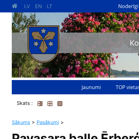
Noderīgi
LV
EN
LT
Ko
Jaunumi
TOP vieta
Skats :
Sākums
>
Pasākumi
>
Pavasara balle Ērber