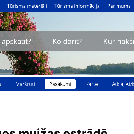
Tūrisma materiāli
Tūrisma informācija
Par mums
 apskatīt?
Ko darīt?
Kur nakš
s
Maršruti
Pasākumi
Karte
Atklāj Ai
ģes muižas estrādē