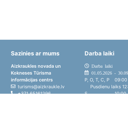
Sazinies ar mums
Darba laiki
Aizkraukles novada un
Darba laiki
Kokneses Tūrisma
01.05.2026 - 30.0
informācijas centrs
P, O, T, C, P
09:00 
turisms@aizkraukle.lv
Pusdienu laiks
12:
+371 65161296
S
10:00 
+371 29275412
Sv
11:00 
1905.gada iela 7, Koknese,
01.10.2025 - 30.0
Aizkraukles novads, LV-5113
P, O, T, C, P
08:00 
Pusdienu laiks
12:
S
10:00 