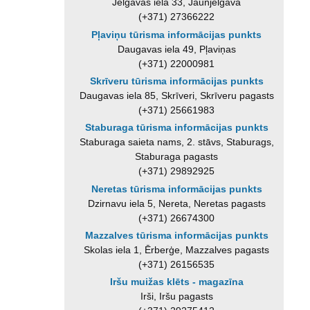
Jelgavas iela 33, Jaunjelgava
(+371) 27366222
Pļaviņu tūrisma informācijas punkts
Daugavas iela 49, Pļaviņas
(+371) 22000981
Skrīveru tūrisma informācijas punkts
Daugavas iela 85, Skrīveri, Skrīveru pagasts
(+371) 25661983
Staburaga tūrisma informācijas punkts
Staburaga saieta nams, 2. stāvs, Staburags,
Staburaga pagasts
(+371) 29892925
Neretas tūrisma informācijas punkts
Dzirnavu iela 5, Nereta, Neretas pagasts
(+371) 26674300
Mazzalves tūrisma informācijas punkts
Skolas iela 1, Ērberģe, Mazzalves pagasts
(+371) 26156535
Iršu muižas klēts - magazīna
Irši, Iršu pagasts