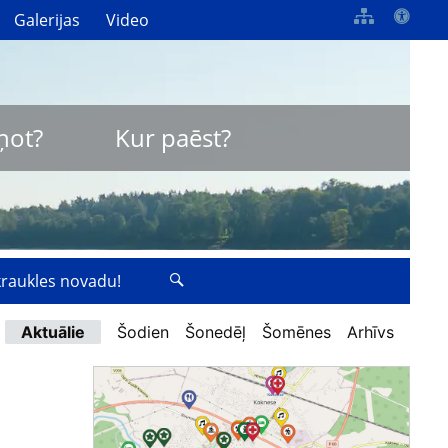
Galerijas
Video
ņot?
Kur paēst?
zkraukles novadu!
Aktuālie
Šodien
Šonedēļ
Šomēnes
Arhīvs