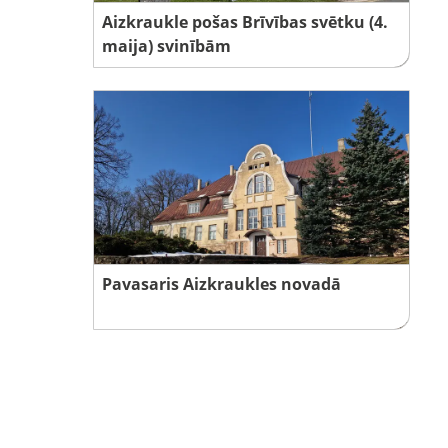
Aizkraukle pošas Brīvības svētku (4.
maija) svinībām
Pavasaris Aizkraukles novadā