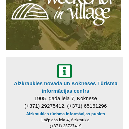
Aizkraukles novada un Kokneses Tūrisma
informācijas centrs
1905. gada iela 7, Koknese
(+371) 29275412, (+371) 65161296
Aizkraukles tūrisma informācijas punkts
Lāčplēša iela 4, Aizkraukle
(+371) 25727419