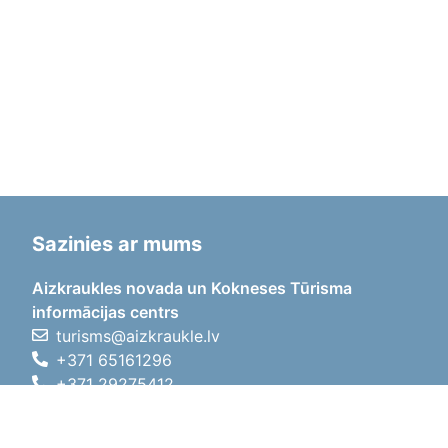
Sazinies ar mums
Aizkraukles novada un Kokneses Tūrisma
informācijas centrs
turisms@aizkraukle.lv
+371 65161296
+371 29275412
1905.gada iela 7, Koknese,
Aizkraukles novads, LV-5113