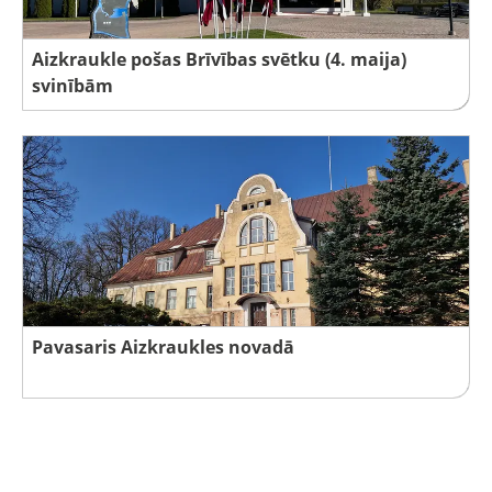
Aizkraukle pošas Brīvības svētku (4. maija)
svinībām
Pavasaris Aizkraukles novadā