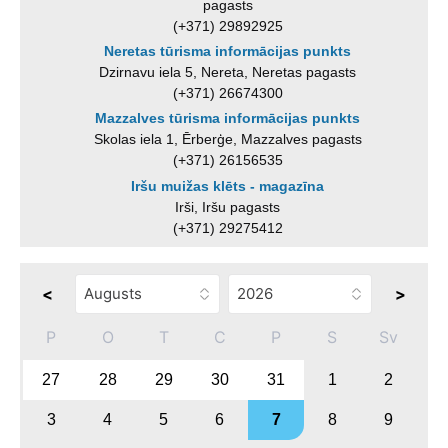
pagasts
(+371) 29892925
Neretas tūrisma informācijas punkts
Dzirnavu iela 5, Nereta, Neretas pagasts
(+371) 26674300
Mazzalves tūrisma informācijas punkts
Skolas iela 1, Ērberģe, Mazzalves pagasts
(+371) 26156535
Iršu muižas klēts - magazīna
Irši, Iršu pagasts
(+371) 29275412
<
>
P
O
T
C
P
S
Sv
27
28
29
30
31
1
2
3
4
5
6
7
8
9