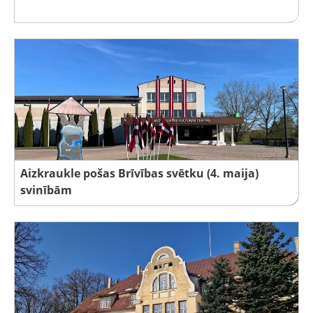
Aizkraukle pošas Brīvības svētku (4. maija)
svinībām