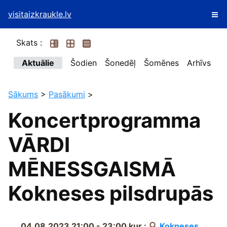
visitaizkraukle.lv
Skats :
Aktuālie
Šodien
Šonedēļ
Šomēnes
Arhīvs
Sākums
>
Pasākumi
>
Koncertprogramma
VĀRDI
MĒNESSGAISMĀ
Kokneses pilsdrupās
04.08.2023 21:00 - 23:00
kur :
Kokneses