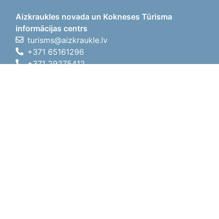
Aizkraukles novada un Kokneses Tūrisma
informācijas centrs
turisms@aizkraukle.lv
+371 65161296
+371 29275412
1905.gada iela 7, Koknese,
Aizkraukles novads, LV-5113
Darba laiki
Darba laiki
01.05.2026 - 30.09.2026
P, O, T, C, P
09:00 - 18:00
Pusdienu laiks
12:00 - 13:00
S
10:00 - 15:00
Sv
11:00 - 14:00
01.10.2025 - 30.04.2026
P, O, T, C, P
08:00 - 17:00
Pusdienu laiks
12:00