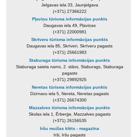
Jelgavas iela 33, Jaunjelgava
(+371) 27366222
Pļaviņu tūrisma informācijas punkts
Daugavas iela 49, Pļaviņas
(+371) 22000981
Skrīveru tūrisma informācijas punkts
Daugavas iela 85, Skrīveri, Skrīveru pagasts
(+371) 25661983
Staburaga tūrisma informācijas punkts
Staburaga saieta nams, 2. stāvs, Staburags, Staburaga
pagasts
(+371) 29892925
Neretas tūrisma informācijas punkts
Dzirnavu iela 5, Nereta, Neretas pagasts
(+371) 26674300
Mazzalves tūrisma informācijas punkts
Skolas iela 1, Ērberģe, Mazzalves pagasts
(+371) 26156535
Iršu muižas klēts - magazīna
Irši, Iršu pagasts