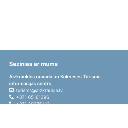
Sazinies ar mums
Aizkraukles novada un Kokneses Tūrisma
informācijas centrs
turisms@aizkraukle.lv
+371 65161296
+371 29275412
1905.gada iela 7, Koknese,
Aizkraukles novads, LV-5113