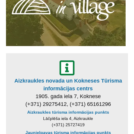
Aizkraukles novada un Kokneses Tūrisma
informācijas centrs
1905. gada iela 7, Koknese
(+371) 29275412, (+371) 65161296
Aizkraukles tūrisma informācijas punkts
Lāčplēša iela 4, Aizkraukle
(+371) 25727419
Jaunjelgavas tūrisma informācijas punkts