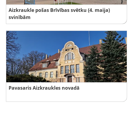
Aizkraukle pošas Brīvības svētku (4. maija)
svinībām
Pavasaris Aizkraukles novadā