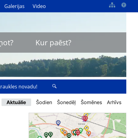
Galerijas
Video
ņot?
Kur paēst?
zkraukles novadu!
Aktuālie
Šodien
Šonedēļ
Šomēnes
Arhīvs