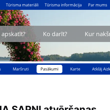
Tūrisma materiāli
Tūrisma informācija
Par mums
 apskatīt?
Ko darīt?
Kur nakš
s
Maršruti
Pasākumi
Karte
Atklāj Ai
A SAPŅI atvēršanas