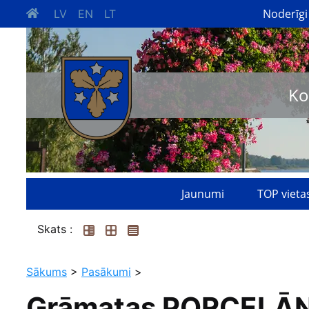
Noderīgi
LV
EN
LT
Ko
Jaunumi
TOP vieta
Skats :
Sākums
>
Pasākumi
>
Grāmatas PORCELĀN