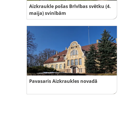
Aizkraukle pošas Brīvības svētku (4.
maija) svinībām
Pavasaris Aizkraukles novadā