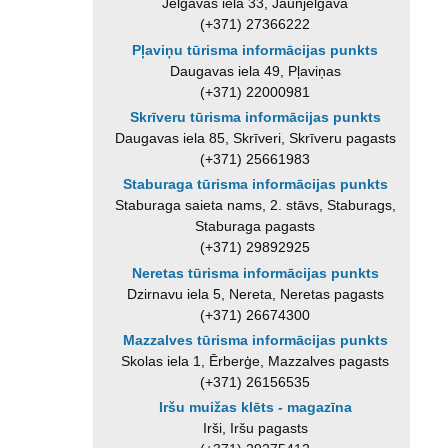
Jelgavas iela 33, Jaunjelgava
(+371) 27366222
Pļaviņu tūrisma informācijas punkts
Daugavas iela 49, Pļaviņas
(+371) 22000981
Skrīveru tūrisma informācijas punkts
Daugavas iela 85, Skrīveri, Skrīveru pagasts
(+371) 25661983
Staburaga tūrisma informācijas punkts
Staburaga saieta nams, 2. stāvs, Staburags,
Staburaga pagasts
(+371) 29892925
Neretas tūrisma informācijas punkts
Dzirnavu iela 5, Nereta, Neretas pagasts
(+371) 26674300
Mazzalves tūrisma informācijas punkts
Skolas iela 1, Ērberģe, Mazzalves pagasts
(+371) 26156535
Iršu muižas klēts - magazīna
Irši, Iršu pagasts