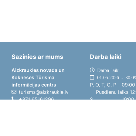
Sazinies ar mums
Darba laiki
Aizkraukles novada un
Darba laiki
Kokneses Tūrisma
01.05.2026 - 30.0
informācijas centrs
P, O, T, C, P
09:00 
turisms@aizkraukle.lv
Pusdienu laiks
12:
+371 65161296
S
10:00 
+371 29275412
Sv
11:00 
1905.gada iela 7, Koknese,
01.10.2025 - 30.0
Aizkraukles novads, LV-5113
P, O, T, C, P
08:00 
Pusdienu laiks
12:
S
10:00 