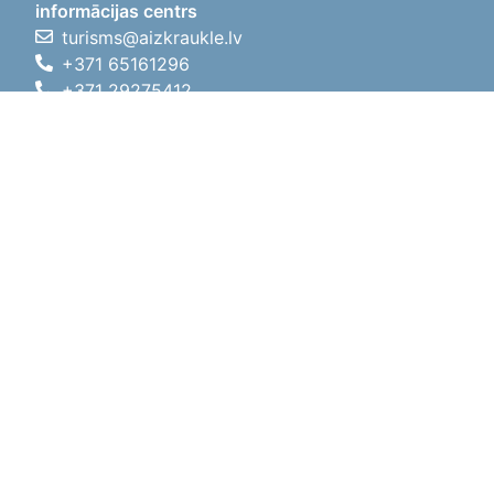
informācijas centrs
turisms@aizkraukle.lv
+371 65161296
+371 29275412
1905.gada iela 7, Koknese,
Aizkraukles novads, LV-5113
Darba laiki
Darba laiki
01.05.2026 - 30.09.2026
P, O, T, C, P
09:00 - 18:00
Pusdienu laiks
12:00 - 13:00
S
10:00 - 15:00
Sv
11:00 - 14:00
01.10.2025 - 30.04.2026
P, O, T, C, P
08:00 - 17:00
Pusdienu laiks
12:00
- 13:00
S
10:00 - 14:00