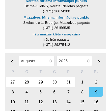
Neretas tūrisma informācijas punkts
Dzirnavu iela 5, Nereta, Neretas pagasts
(+371) 26674300
Mazzalves tūrisma informācijas punkts
Skolas iela 1, Ērberģe, Mazzalves pagasts
(+371) 26156535
Iršu muižas klēts - magazīna
Irši, Iršu pagasts
(+371) 29275412
<
>
P
O
T
C
P
S
Sv
27
28
29
30
31
1
2
3
4
5
6
7
8
9
10
11
12
13
14
15
16