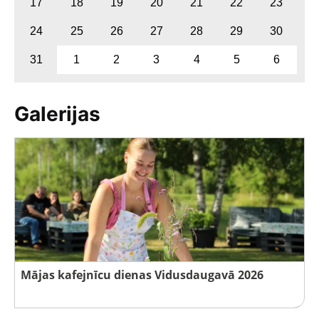
17
18
19
20
21
22
23
24
25
26
27
28
29
30
31
1
2
3
4
5
6
Galerijas
Mājas kafejnīcu dienas Vidusdaugavā 2026