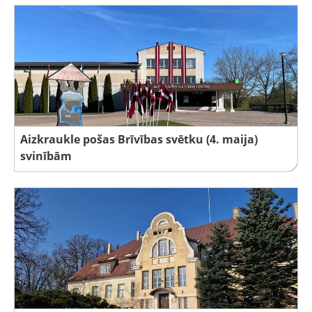
Aizkraukle pošas Brīvības svētku (4. maija)
svinībām