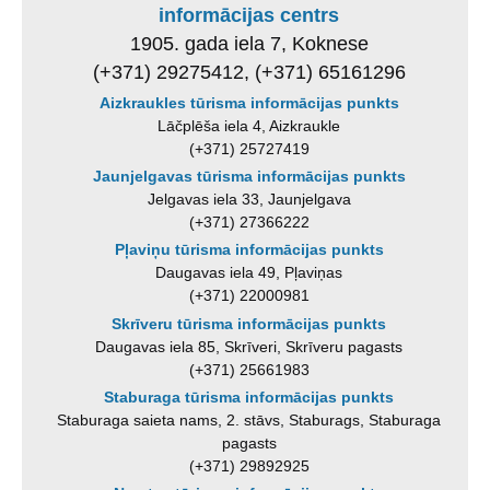
informācijas centrs
1905. gada iela 7, Koknese
(+371) 29275412, (+371) 65161296
Aizkraukles tūrisma informācijas punkts
Lāčplēša iela 4, Aizkraukle
(+371) 25727419
Jaunjelgavas tūrisma informācijas punkts
Jelgavas iela 33, Jaunjelgava
(+371) 27366222
Pļaviņu tūrisma informācijas punkts
Daugavas iela 49, Pļaviņas
(+371) 22000981
Skrīveru tūrisma informācijas punkts
Daugavas iela 85, Skrīveri, Skrīveru pagasts
(+371) 25661983
Staburaga tūrisma informācijas punkts
Staburaga saieta nams, 2. stāvs, Staburags, Staburaga
pagasts
(+371) 29892925