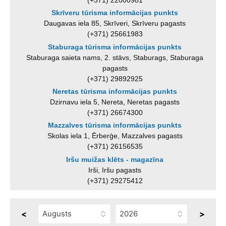
(+371) 22000981
Skrīveru tūrisma informācijas punkts
Daugavas iela 85, Skrīveri, Skrīveru pagasts
(+371) 25661983
Staburaga tūrisma informācijas punkts
Staburaga saieta nams, 2. stāvs, Staburags, Staburaga
pagasts
(+371) 29892925
Neretas tūrisma informācijas punkts
Dzirnavu iela 5, Nereta, Neretas pagasts
(+371) 26674300
Mazzalves tūrisma informācijas punkts
Skolas iela 1, Ērberģe, Mazzalves pagasts
(+371) 26156535
Iršu muižas klēts - magazīna
Irši, Iršu pagasts
(+371) 29275412
<
>