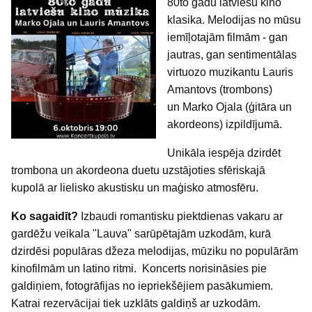
80to gadu latviešu kino
klasika. Melodijas no mūsu
iemīļotajām filmām - gan
jautras, gan sentimentālas
virtuozo muzikantu Lauris
Amantovs (trombons)
un Marko Ojala (ģitāra un
akordeons) izpildījumā.
Unikāla iespēja dzirdēt
trombona un akordeona duetu uzstājoties sfēriskajā
kupolā ar lielisko akustisku un maģisko atmosfēru.
Ko sagaidīt?
Izbaudi romantisku piektdienas vakaru ar
gardēžu veikala "Lauva" sarūpētajām uzkodām, kurā
dzirdēsi populāras džeza melodijas, mūziku no populārām
kinofilmām un latino ritmi. Koncerts norisināsies pie
galdiņiem, fotogrāfijas no iepriekšējiem pasākumiem.
Katrai rezervācijai tiek uzklāts galdiņš ar uzkodām.