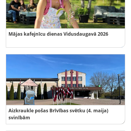
Mājas kafejnīcu dienas Vidusdaugavā 2026
Aizkraukle pošas Brīvības svētku (4. maija)
svinībām