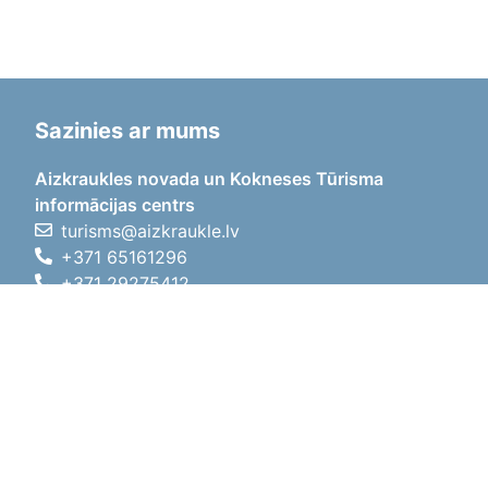
Sazinies ar mums
Aizkraukles novada un Kokneses Tūrisma
informācijas centrs
turisms@aizkraukle.lv
+371 65161296
+371 29275412
1905.gada iela 7, Koknese,
Aizkraukles novads, LV-5113
Darba laiki
Darba laiki
01.05.2026 - 30.09.2026
P, O, T, C, P
09:00 - 18:00
Pusdienu laiks