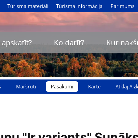
Tūrisma materiāli
Tūrisma informācija
Par mums
 apskatīt?
Ko darīt?
Kur nakš
s
Maršruti
Pasākumi
Karte
Atklāj Ai
u "Ir variants" Sunāk