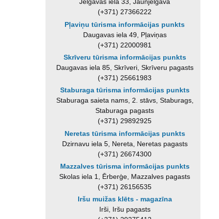
Jelgavas iela 33, Jaunjelgava
(+371) 27366222
Pļaviņu tūrisma informācijas punkts
Daugavas iela 49, Pļaviņas
(+371) 22000981
Skrīveru tūrisma informācijas punkts
Daugavas iela 85, Skrīveri, Skrīveru pagasts
(+371) 25661983
Staburaga tūrisma informācijas punkts
Staburaga saieta nams, 2. stāvs, Staburags,
Staburaga pagasts
(+371) 29892925
Neretas tūrisma informācijas punkts
Dzirnavu iela 5, Nereta, Neretas pagasts
(+371) 26674300
Mazzalves tūrisma informācijas punkts
Skolas iela 1, Ērberģe, Mazzalves pagasts
(+371) 26156535
Iršu muižas klēts - magazīna
Irši, Iršu pagasts