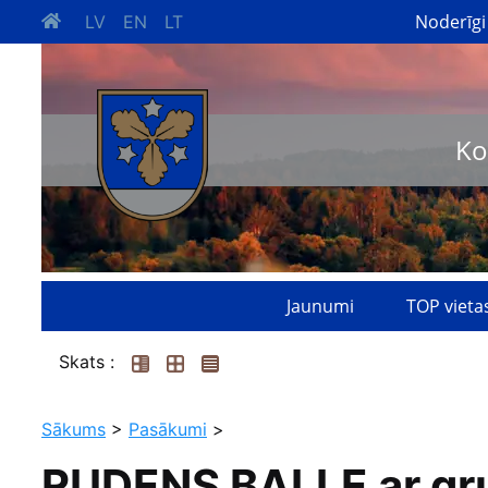
Noderīgi
LV
EN
LT
Ko
Jaunumi
TOP vieta
Skats :
Sākums
>
Pasākumi
>
RUDENS BALLE ar grup