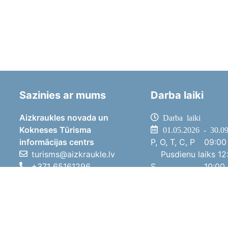
Sazinies ar mums
Darba laiki
Aizkraukles novada un
Darba laiki
Kokneses Tūrisma
01.05.2026 - 30.0
informācijas centrs
P, O, T, C, P
09:00 
turisms@aizkraukle.lv
Pusdienu laiks
12:
+371 65161296
S
10:00 
+371 29275412
Sv
11:00 
1905.gada iela 7, Koknese,
01.10.2025 - 30.0
Aizkraukles novads, LV-5113
P, O, T, C, P
08:00 
Pusdienu laiks
12:
S
10:00 