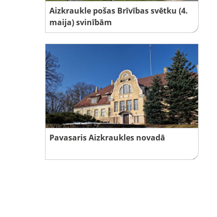
Aizkraukle pošas Brīvības svētku (4.
maija) svinībām
Pavasaris Aizkraukles novadā