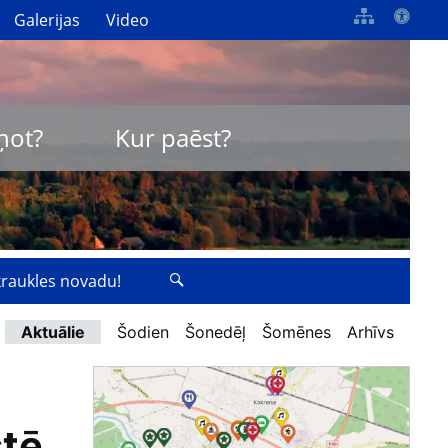
Galerijas
Video
ņot?
Kur paēst?
zkraukles novadu!
Aktuālie
Šodien
Šonedēļ
Šomēnes
Arhīvs
stē