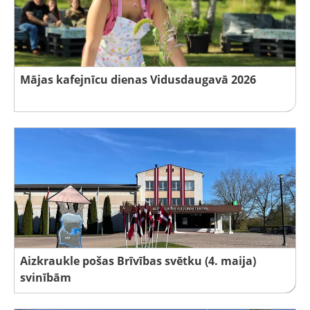
Mājas kafejnīcu dienas Vidusdaugavā 2026
Aizkraukle pošas Brīvības svētku (4. maija)
svinībām