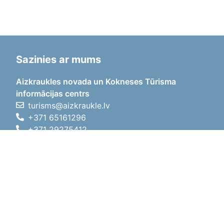
Sazinies ar mums
Aizkraukles novada un Kokneses Tūrisma
informācijas centrs
turisms@aizkraukle.lv
+371 65161296
+371 29275412
1905.gada iela 7, Koknese,
Aizkraukles novads, LV-5113
Darba laiki
Darba laiki
01.05.2026 - 30.09.2026
P, O, T, C, P
09:00 - 18:00
Pusdienu laiks