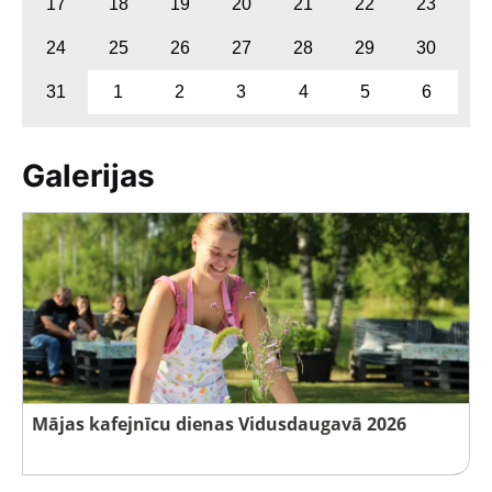
17
18
19
20
21
22
23
24
25
26
27
28
29
30
31
1
2
3
4
5
6
Galerijas
Mājas kafejnīcu dienas Vidusdaugavā 2026