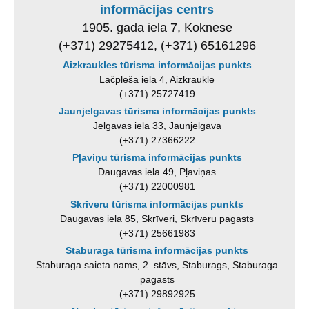
informācijas centrs
1905. gada iela 7, Koknese
(+371) 29275412, (+371) 65161296
Aizkraukles tūrisma informācijas punkts
Lāčplēša iela 4, Aizkraukle
(+371) 25727419
Jaunjelgavas tūrisma informācijas punkts
Jelgavas iela 33, Jaunjelgava
(+371) 27366222
Pļaviņu tūrisma informācijas punkts
Daugavas iela 49, Pļaviņas
(+371) 22000981
Skrīveru tūrisma informācijas punkts
Daugavas iela 85, Skrīveri, Skrīveru pagasts
(+371) 25661983
Staburaga tūrisma informācijas punkts
Staburaga saieta nams, 2. stāvs, Staburags, Staburaga
pagasts
(+371) 29892925