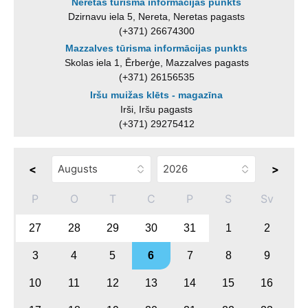
Neretas tūrisma informācijas punkts
Dzirnavu iela 5, Nereta, Neretas pagasts
(+371) 26674300
Mazzalves tūrisma informācijas punkts
Skolas iela 1, Ērberģe, Mazzalves pagasts
(+371) 26156535
Iršu muižas klēts - magazīna
Irši, Iršu pagasts
(+371) 29275412
<
>
P
O
T
C
P
S
Sv
27
28
29
30
31
1
2
3
4
5
6
7
8
9
10
11
12
13
14
15
16