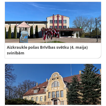
Aizkraukle pošas Brīvības svētku (4. maija)
svinībām