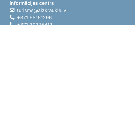
informācijas centrs
turisms@aizkraukle.lv
+371 65161296
+371 29275412
1905.gada iela 7, Koknese,
Aizkraukles novads, LV-5113
Darba laiki
Darba laiki
01.05.2026 - 30.09.2026
P, O, T, C, P
09:00 - 18:00
Pusdienu laiks
12:00 - 13:00
S
10:00 - 15:00
Sv
11:00 - 14:00
01.10.2025 - 30.04.2026
P, O, T, C, P
08:00 - 17:00
Pusdienu laiks
12:00
- 13:00
S
10:00 - 14:00