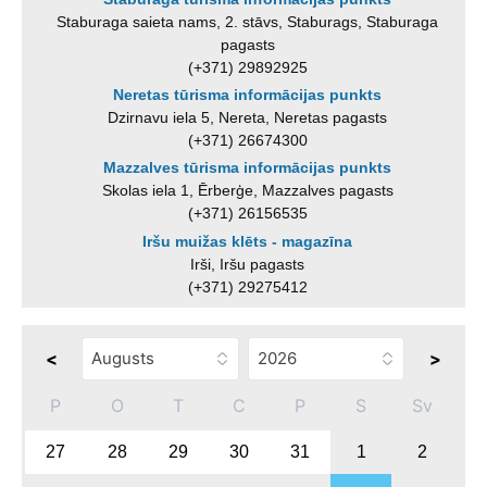
Staburaga saieta nams, 2. stāvs, Staburags, Staburaga
pagasts
(+371) 29892925
Neretas tūrisma informācijas punkts
Dzirnavu iela 5, Nereta, Neretas pagasts
(+371) 26674300
Mazzalves tūrisma informācijas punkts
Skolas iela 1, Ērberģe, Mazzalves pagasts
(+371) 26156535
Iršu muižas klēts - magazīna
Irši, Iršu pagasts
(+371) 29275412
<
>
P
O
T
C
P
S
Sv
27
28
29
30
31
1
2