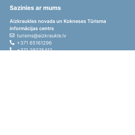
Sazinies ar mums
Aizkraukles novada un Kokneses Tūrisma
informācijas centrs
turisms@aizkraukle.lv
+371 65161296
+371 29275412
1905.gada iela 7, Koknese,
Aizkraukles novads, LV-5113
Darba laiki
Darba laiki
01.05.2026 - 30.09.2026
P, O, T, C, P
09:00 - 18:00
Pusdienu laiks
12:00 - 13:00
S
10:00 - 15:00
Sv
11:00 - 14:00
01.10.2025 - 30.04.2026