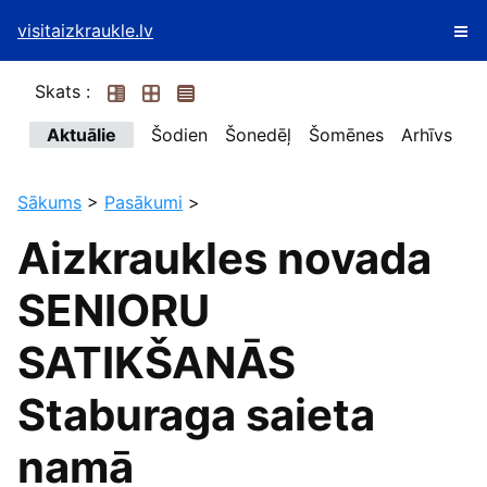
visitaizkraukle.lv
Skats :
Aktuālie
Šodien
Šonedēļ
Šomēnes
Arhīvs
Sākums
>
Pasākumi
>
Aizkraukles novada
SENIORU
SATIKŠANĀS
Staburaga saieta
namā