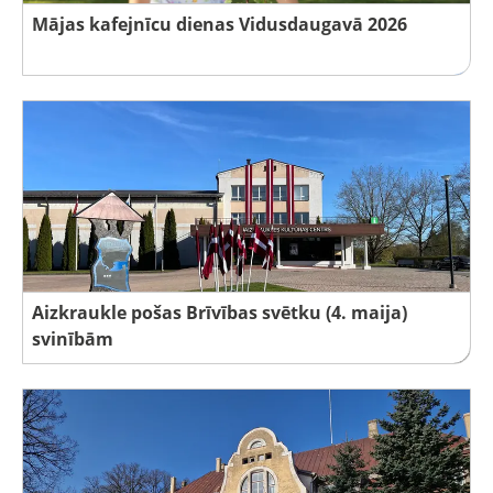
Mājas kafejnīcu dienas Vidusdaugavā 2026
Aizkraukle pošas Brīvības svētku (4. maija)
svinībām