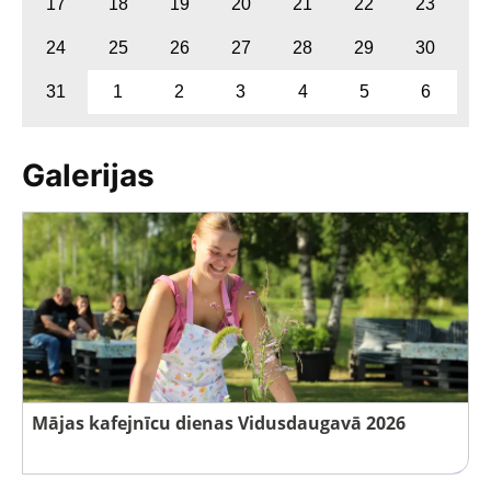
17
18
19
20
21
22
23
24
25
26
27
28
29
30
31
1
2
3
4
5
6
Galerijas
Mājas kafejnīcu dienas Vidusdaugavā 2026