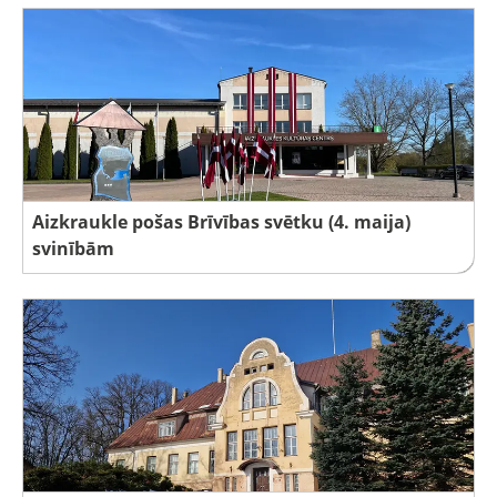
Aizkraukle pošas Brīvības svētku (4. maija)
svinībām