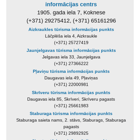
informācijas centrs
1905. gada iela 7, Koknese
(+371) 29275412, (+371) 65161296
Aizkraukles tūrisma informācijas punkts
Lāčplēša iela 4, Aizkraukle
(+371) 25727419
Jaunjelgavas tūrisma informācijas punkts
Jelgavas iela 33, Jaunjelgava
(+371) 27366222
Pļaviņu tūrisma informācijas punkts
Daugavas iela 49, Pļaviņas
(+371) 22000981
Skrīveru tūrisma informācijas punkts
Daugavas iela 85, Skrīveri, Skrīveru pagasts
(+371) 25661983
Staburaga tūrisma informācijas punkts
Staburaga saieta nams, 2. stāvs, Staburags, Staburaga
pagasts
(+371) 29892925