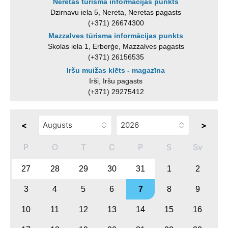
Neretas tūrisma informācijas punkts
Dzirnavu iela 5, Nereta, Neretas pagasts
(+371) 26674300
Mazzalves tūrisma informācijas punkts
Skolas iela 1, Ērberģe, Mazzalves pagasts
(+371) 26156535
Iršu muižas klēts - magazīna
Irši, Iršu pagasts
(+371) 29275412
<
>
P
O
T
C
P
S
Sv
27
28
29
30
31
1
2
3
4
5
6
7
8
9
10
11
12
13
14
15
16