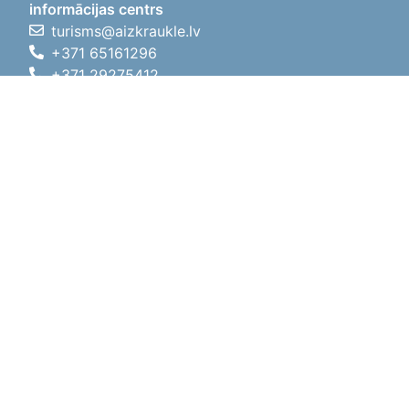
informācijas centrs
turisms@aizkraukle.lv
+371 65161296
+371 29275412
1905.gada iela 7, Koknese,
Aizkraukles novads, LV-5113
Darba laiki
Darba laiki
01.05.2026 - 30.09.2026
P, O, T, C, P
09:00 - 18:00
Pusdienu laiks
12:00 - 13:00
S
10:00 - 15:00
Sv
11:00 - 14:00
01.10.2025 - 30.04.2026
P, O, T, C, P
08:00 - 17:00
Pusdienu laiks
12:00
- 13:00
S
10:00 - 14:00