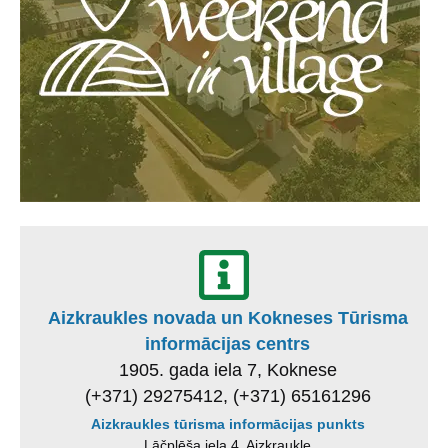
Aizkraukles novada un Kokneses Tūrisma
informācijas centrs
1905. gada iela 7, Koknese
(+371) 29275412, (+371) 65161296
Aizkraukles tūrisma informācijas punkts
Lāčplēša iela 4, Aizkraukle