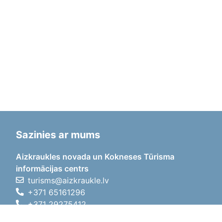
Sazinies ar mums
Aizkraukles novada un Kokneses Tūrisma
informācijas centrs
turisms@aizkraukle.lv
+371 65161296
+371 29275412
1905.gada iela 7, Koknese,