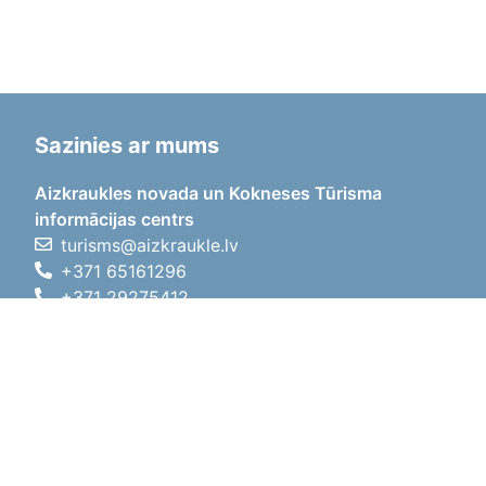
Sazinies ar mums
Aizkraukles novada un Kokneses Tūrisma
informācijas centrs
turisms@aizkraukle.lv
+371 65161296
+371 29275412
1905.gada iela 7, Koknese,
Aizkraukles novads, LV-5113
Darba laiki
Darba laiki
01.05.2026 - 30.09.2026