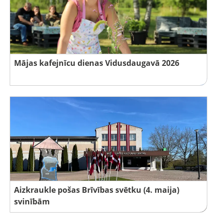
Mājas kafejnīcu dienas Vidusdaugavā 2026
Aizkraukle pošas Brīvības svētku (4. maija)
svinībām