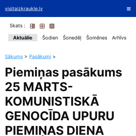
visitaizkraukle.lv
Skats :
Aktuālie
Šodien
Šonedēļ
Šomēnes
Arhīvs
Sākums
>
Pasākumi
>
Piemiņas pasākums
25 MARTS-
KOMUNISTISKĀ
GENOCĪDA UPURU
PIEMIŅAS DIENA