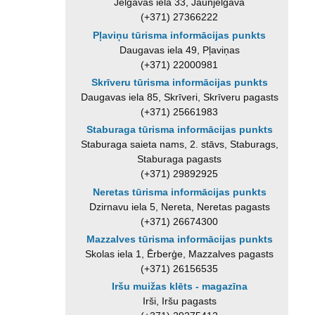
Jelgavas iela 33, Jaunjelgava
(+371) 27366222
Pļaviņu tūrisma informācijas punkts
Daugavas iela 49, Pļaviņas
(+371) 22000981
Skrīveru tūrisma informācijas punkts
Daugavas iela 85, Skrīveri, Skrīveru pagasts
(+371) 25661983
Staburaga tūrisma informācijas punkts
Staburaga saieta nams, 2. stāvs, Staburags,
Staburaga pagasts
(+371) 29892925
Neretas tūrisma informācijas punkts
Dzirnavu iela 5, Nereta, Neretas pagasts
(+371) 26674300
Mazzalves tūrisma informācijas punkts
Skolas iela 1, Ērberģe, Mazzalves pagasts
(+371) 26156535
Iršu muižas klēts - magazīna
Irši, Iršu pagasts