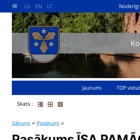
Noderīgi
LV
EN
LT
Ko
Jaunumi
TOP vieta
Skats :
Sākums
>
Pasākumi
>
Pasākums ĪSA PAMĀ