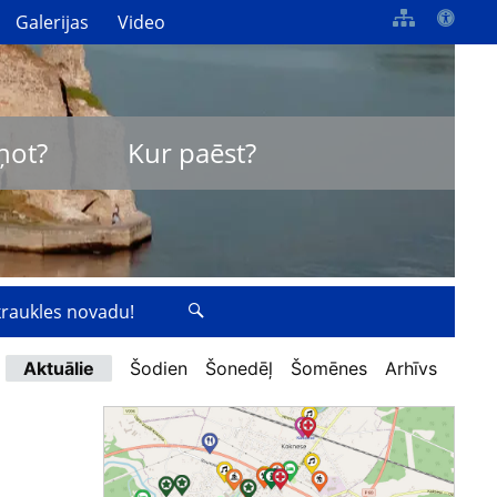
Galerijas
Video
ņot?
Kur paēst?
zkraukles novadu!
Aktuālie
Šodien
Šonedēļ
Šomēnes
Arhīvs