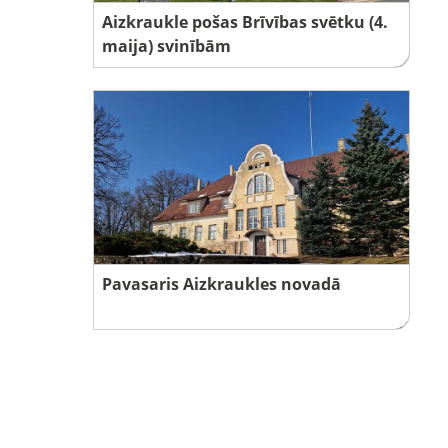
Aizkraukle pošas Brīvības svētku (4.
maija) svinībām
Pavasaris Aizkraukles novadā