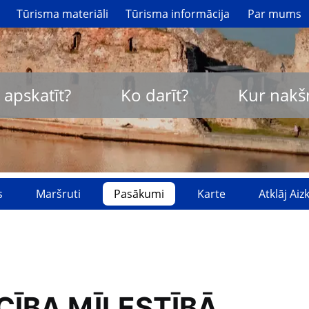
Tūrisma materiāli
Tūrisma informācija
Par mums
 apskatīt?
Ko darīt?
Kur nakš
s
Maršruti
Pasākumi
Karte
Atklāj Ai
CĪBA MĪLESTĪBĀ