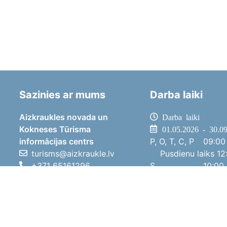
Sazinies ar mums
Darba laiki
Aizkraukles novada un
Darba laiki
Kokneses Tūrisma
01.05.2026 - 30.0
informācijas centrs
P, O, T, C, P
09:00 
turisms@aizkraukle.lv
Pusdienu laiks
12:
+371 65161296
S
10:00 
+371 29275412
Sv
11:00 
1905.gada iela 7, Koknese,
01.10.2025 - 30.0
Aizkraukles novads, LV-5113
P, O, T, C, P
08:00 
Pusdienu laiks
12:
S
10:00 