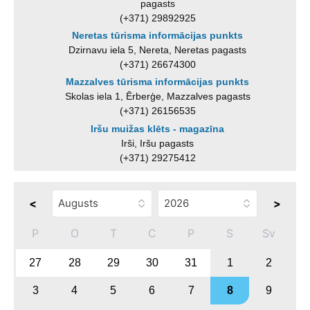
pagasts
(+371) 29892925
Neretas tūrisma informācijas punkts
Dzirnavu iela 5, Nereta, Neretas pagasts
(+371) 26674300
Mazzalves tūrisma informācijas punkts
Skolas iela 1, Ērberģe, Mazzalves pagasts
(+371) 26156535
Iršu muižas klēts - magazīna
Irši, Iršu pagasts
(+371) 29275412
<
>
P
O
T
C
P
S
Sv
27
28
29
30
31
1
2
3
4
5
6
7
8
9