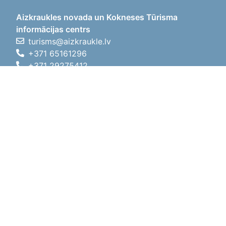
Aizkraukles novada un Kokneses Tūrisma
informācijas centrs
turisms@aizkraukle.lv
+371 65161296
+371 29275412
1905.gada iela 7, Koknese,
Aizkraukles novads, LV-5113
Darba laiki
Darba laiki
01.05.2026 - 30.09.2026
P, O, T, C, P
09:00 - 18:00
Pusdienu laiks
12:00 - 13:00
S
10:00 - 15:00
Sv
11:00 - 14:00
01.10.2025 - 30.04.2026
P, O, T, C, P
08:00 - 17:00
Pusdienu laiks
12:00