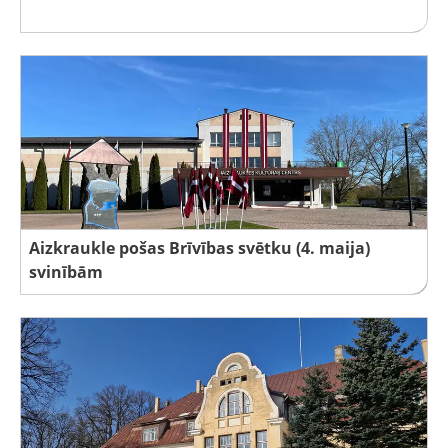
Aizkraukle pošas Brīvības svētku (4. maija)
svinībām