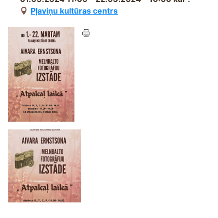
Pļaviņu kultūras centrs