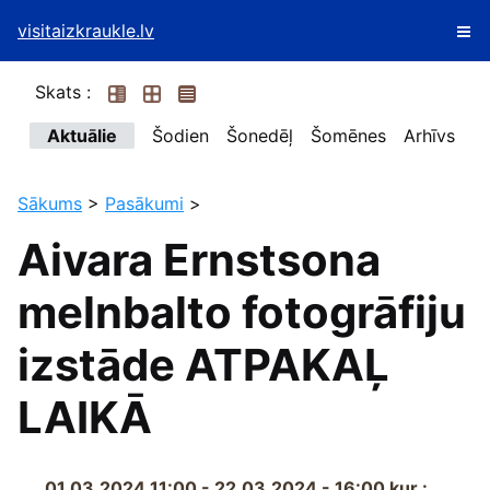
visitaizkraukle.lv
Skats :
Aktuālie
Šodien
Šonedēļ
Šomēnes
Arhīvs
Sākums
>
Pasākumi
>
Aivara Ernstsona
melnbalto fotogrāfiju
izstāde ATPAKAĻ
LAIKĀ
01.03.2024 11:00 - 22.03.2024 - 16:00
kur :