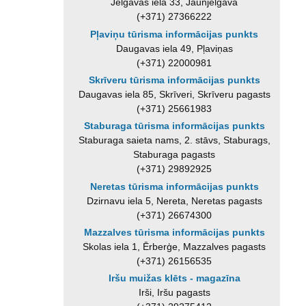
Jelgavas iela 33, Jaunjelgava
(+371) 27366222
Pļaviņu tūrisma informācijas punkts
Daugavas iela 49, Pļaviņas
(+371) 22000981
Skrīveru tūrisma informācijas punkts
Daugavas iela 85, Skrīveri, Skrīveru pagasts
(+371) 25661983
Staburaga tūrisma informācijas punkts
Staburaga saieta nams, 2. stāvs, Staburags,
Staburaga pagasts
(+371) 29892925
Neretas tūrisma informācijas punkts
Dzirnavu iela 5, Nereta, Neretas pagasts
(+371) 26674300
Mazzalves tūrisma informācijas punkts
Skolas iela 1, Ērberģe, Mazzalves pagasts
(+371) 26156535
Iršu muižas klēts - magazīna
Irši, Iršu pagasts