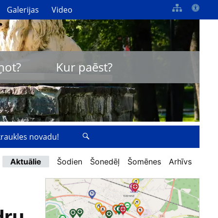
Galerijas
Video
ņot?
Kur paēst?
zkraukles novadu!
Aktuālie
Šodien
Šonedēļ
Šomēnes
Arhīvs
dru