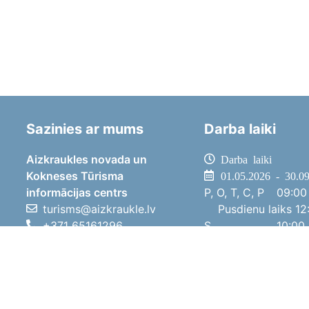
Sazinies ar mums
Darba laiki
Aizkraukles novada un
Darba laiki
Kokneses Tūrisma
01.05.2026 - 30.0
informācijas centrs
P, O, T, C, P
09:00 
turisms@aizkraukle.lv
Pusdienu laiks
12:
+371 65161296
S
10:00 
+371 29275412
Sv
11:00 
1905.gada iela 7, Koknese,
01.10.2025 - 30.0
Aizkraukles novads, LV-5113
P, O, T, C, P
08:00 
Pusdienu laiks
12:
S
10:00 