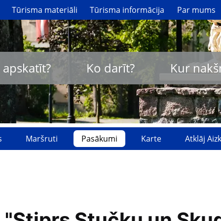
Tūrisma materiāli
Tūrisma informācija
Par mums
 apskatīt?
Ko darīt?
Kur nakš
s
Maršruti
Pasākumi
Karte
Atklāj Ai
 "Stiprs Stučku un Sku