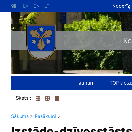
Noderīgi
LV
EN
LT
Ko
Jaunumi
TOP vieta
Skats :
Sākums
>
Pasākumi
>
Izstāde-dzīvesstāsts