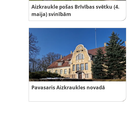
Aizkraukle pošas Brīvības svētku (4.
maija) svinībām
Pavasaris Aizkraukles novadā