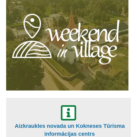
Aizkraukles novada un Kokneses Tūrisma
informācijas centrs