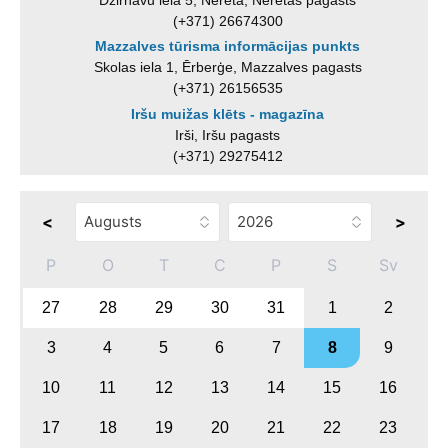
Dzirnavu iela 5, Nereta, Neretas pagasts
(+371) 26674300
Mazzalves tūrisma informācijas punkts
Skolas iela 1, Ērberģe, Mazzalves pagasts
(+371) 26156535
Iršu muižas klēts - magazīna
Irši, Iršu pagasts
(+371) 29275412
<
>
P
O
T
C
P
S
Sv
27
28
29
30
31
1
2
3
4
5
6
7
8
9
10
11
12
13
14
15
16
17
18
19
20
21
22
23