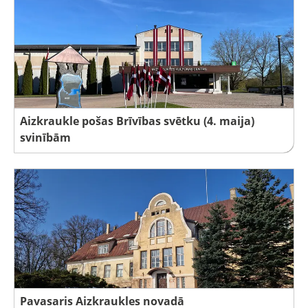
Aizkraukle pošas Brīvības svētku (4. maija)
svinībām
Pavasaris Aizkraukles novadā