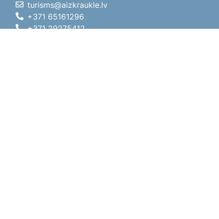
turisms@aizkraukle.lv
+371 65161296
+371 29275412
1905.gada iela 7, Koknese,
Aizkraukles novads, LV-5113
Darba laiki
Darba laiki
01.05.2026 - 30.09.2026
P, O, T, C, P
09:00 - 18:00
Pusdienu laiks
12:00 - 13:00
S
10:00 - 15:00
Sv
11:00 - 14:00
01.10.2025 - 30.04.2026
P, O, T, C, P
08:00 - 17:00
Pusdienu laiks
12:00
- 13:00
S
10:00 - 14:00
Sv
Brīvdiena