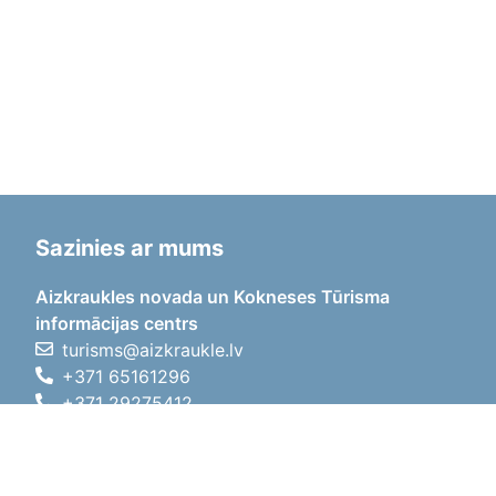
Sazinies ar mums
Aizkraukles novada un Kokneses Tūrisma
informācijas centrs
turisms@aizkraukle.lv
+371 65161296
+371 29275412
1905.gada iela 7, Koknese,
Aizkraukles novads, LV-5113