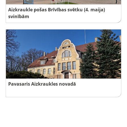
Aizkraukle pošas Brīvības svētku (4. maija)
svinībām
Pavasaris Aizkraukles novadā