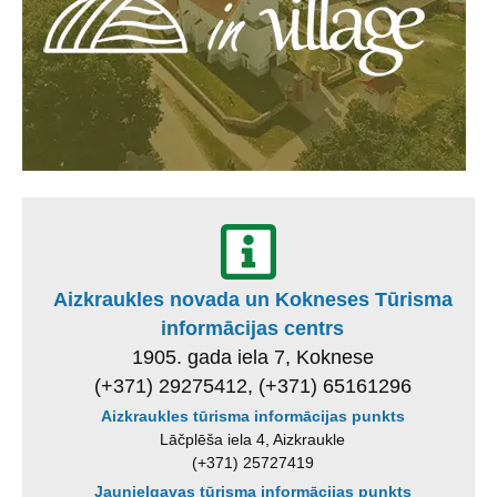
Aizkraukles novada un Kokneses Tūrisma
informācijas centrs
1905. gada iela 7, Koknese
(+371) 29275412, (+371) 65161296
Aizkraukles tūrisma informācijas punkts
Lāčplēša iela 4, Aizkraukle
(+371) 25727419
Jaunjelgavas tūrisma informācijas punkts