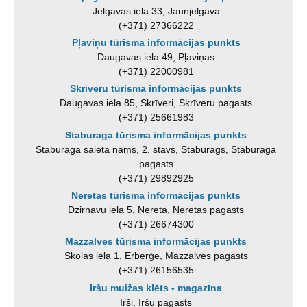
Jelgavas iela 33, Jaunjelgava
(+371) 27366222
Pļaviņu tūrisma informācijas punkts
Daugavas iela 49, Pļaviņas
(+371) 22000981
Skrīveru tūrisma informācijas punkts
Daugavas iela 85, Skrīveri, Skrīveru pagasts
(+371) 25661983
Staburaga tūrisma informācijas punkts
Staburaga saieta nams, 2. stāvs, Staburags, Staburaga
pagasts
(+371) 29892925
Neretas tūrisma informācijas punkts
Dzirnavu iela 5, Nereta, Neretas pagasts
(+371) 26674300
Mazzalves tūrisma informācijas punkts
Skolas iela 1, Ērberģe, Mazzalves pagasts
(+371) 26156535
Iršu muižas klēts - magazīna
Irši, Iršu pagasts