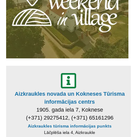
Aizkraukles novada un Kokneses Tūrisma
informācijas centrs
1905. gada iela 7, Koknese
(+371) 29275412, (+371) 65161296
Aizkraukles tūrisma informācijas punkts
Lāčplēša iela 4, Aizkraukle