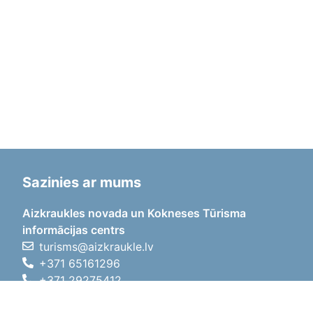
Sazinies ar mums
Aizkraukles novada un Kokneses Tūrisma
informācijas centrs
turisms@aizkraukle.lv
+371 65161296
+371 29275412
1905.gada iela 7, Koknese,