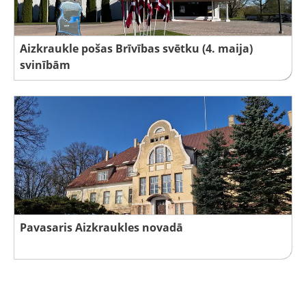
Aizkraukle pošas Brīvības svētku (4. maija)
svinībām
Pavasaris Aizkraukles novadā