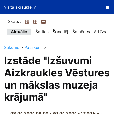
visitaizkraukle.lv
Skats :
Aktuālie
Šodien
Šonedēļ
Šomēnes
Arhīvs
Sākums
>
Pasākumi
>
Izstāde "Izšuvumi
Aizkraukles Vēstures
un mākslas muzeja
krājumā"
08.04.2024 08:00 - 30.04.2024 - 17:00
kur :