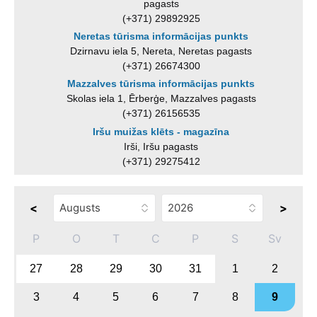
pagasts
(+371) 29892925
Neretas tūrisma informācijas punkts
Dzirnavu iela 5, Nereta, Neretas pagasts
(+371) 26674300
Mazzalves tūrisma informācijas punkts
Skolas iela 1, Ērberģe, Mazzalves pagasts
(+371) 26156535
Iršu muižas klēts - magazīna
Irši, Iršu pagasts
(+371) 29275412
<
>
P
O
T
C
P
S
Sv
27
28
29
30
31
1
2
3
4
5
6
7
8
9