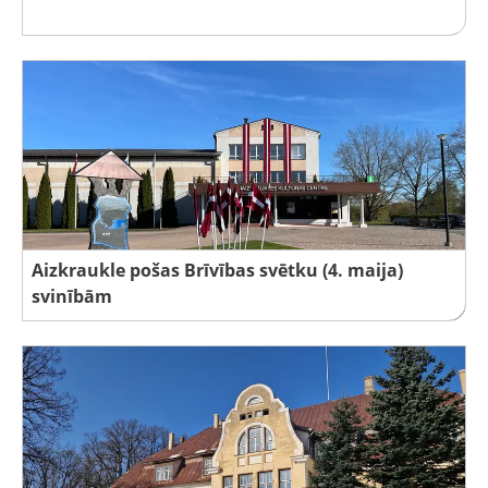
Aizkraukle pošas Brīvības svētku (4. maija)
svinībām