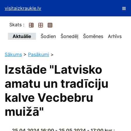
visitaizkraukle.lv
Skats :
Aktuālie
Šodien
Šonedēļ
Šomēnes
Arhīvs
Sākums
>
Pasākumi
>
Izstāde "Latvisko
amatu un tradīciju
kalve Vecbebru
muižā"
25.04.2024 16:00 - 25.05.2024 - 17:00
kur :