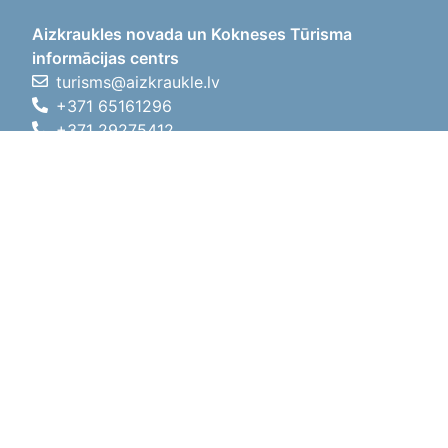
Aizkraukles novada un Kokneses Tūrisma
informācijas centrs
turisms@aizkraukle.lv
+371 65161296
+371 29275412
1905.gada iela 7, Koknese,
Aizkraukles novads, LV-5113
Darba laiki
Darba laiki
01.05.2026 - 30.09.2026
P, O, T, C, P
09:00 - 18:00
Pusdienu laiks
12:00 - 13:00
S
10:00 - 15:00
Sv
11:00 - 14:00
01.10.2025 - 30.04.2026
P, O, T, C, P
08:00 - 17:00
Pusdienu laiks
12:00