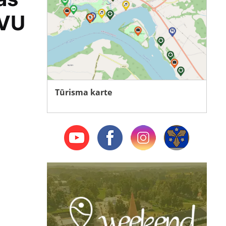
ĒVU
Tūrisma karte