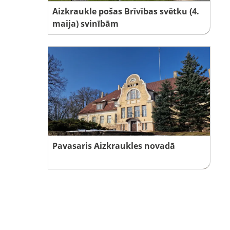
Aizkraukle pošas Brīvības svētku (4.
maija) svinībām
Pavasaris Aizkraukles novadā