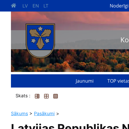
Noderīgi
LV
EN
LT
Ko
Jaunumi
TOP vieta
Skats :
Sākums
>
Pasākumi
>
Latvijas Republikas 