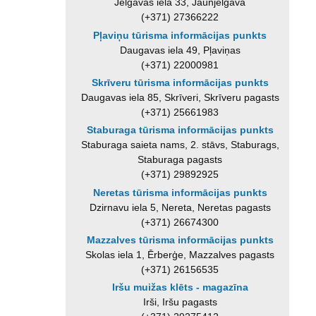
Jelgavas iela 33, Jaunjelgava
(+371) 27366222
Pļaviņu tūrisma informācijas punkts
Daugavas iela 49, Pļaviņas
(+371) 22000981
Skrīveru tūrisma informācijas punkts
Daugavas iela 85, Skrīveri, Skrīveru pagasts
(+371) 25661983
Staburaga tūrisma informācijas punkts
Staburaga saieta nams, 2. stāvs, Staburags,
Staburaga pagasts
(+371) 29892925
Neretas tūrisma informācijas punkts
Dzirnavu iela 5, Nereta, Neretas pagasts
(+371) 26674300
Mazzalves tūrisma informācijas punkts
Skolas iela 1, Ērberģe, Mazzalves pagasts
(+371) 26156535
Iršu muižas klēts - magazīna
Irši, Iršu pagasts