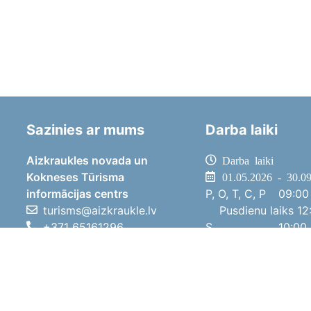
Sazinies ar mums
Darba laiki
Aizkraukles novada un
Darba laiki
Kokneses Tūrisma
01.05.2026 - 30.0
informācijas centrs
P, O, T, C, P
09:00 
turisms@aizkraukle.lv
Pusdienu laiks
12:
+371 65161296
S
10:00 
+371 29275412
Sv
11:00 
1905.gada iela 7, Koknese,
01.10.2025 - 30.0
Aizkraukles novads, LV-5113
P, O, T, C, P
08:00 
Pusdienu laiks
12:
S
10:00 