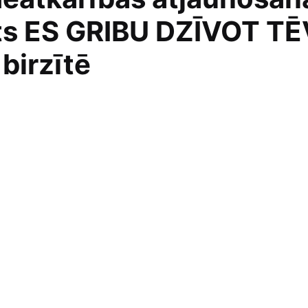
erts ES GRIBU DZĪVOT T
birzītē