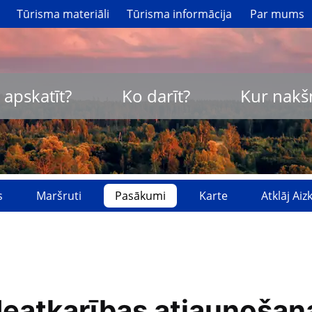
Tūrisma materiāli
Tūrisma informācija
Par mums
 apskatīt?
Ko darīt?
Kur nakš
s
Maršruti
Pasākumi
Karte
Atklāj Ai
Neatkarības atjaunošan