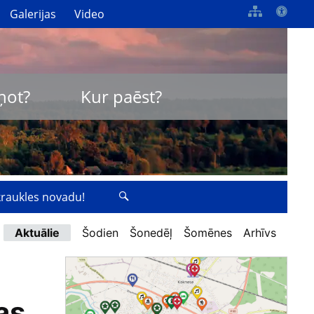
Galerijas
Video
ņot?
Kur paēst?
zkraukles novadu!
Aktuālie
Šodien
Šonedēļ
Šomēnes
Arhīvs
as