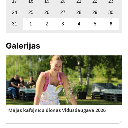
17
18
19
20
21
22
23
24
25
26
27
28
29
30
31
1
2
3
4
5
6
Galerijas
Mājas kafejnīcu dienas Vidusdaugavā 2026