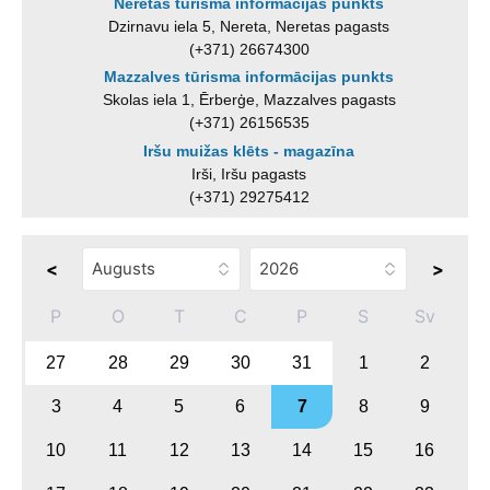
Neretas tūrisma informācijas punkts
Dzirnavu iela 5, Nereta, Neretas pagasts
(+371) 26674300
Mazzalves tūrisma informācijas punkts
Skolas iela 1, Ērberģe, Mazzalves pagasts
(+371) 26156535
Iršu muižas klēts - magazīna
Irši, Iršu pagasts
(+371) 29275412
<
>
P
O
T
C
P
S
Sv
27
28
29
30
31
1
2
3
4
5
6
7
8
9
10
11
12
13
14
15
16