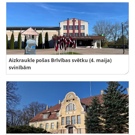
Aizkraukle pošas Brīvības svētku (4. maija)
svinībām