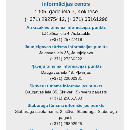
informācijas centrs
1905. gada iela 7, Koknese
(+371) 29275412, (+371) 65161296
Aizkraukles tūrisma informācijas punkts
Lāčplēša iela 4, Aizkraukle
(+371) 25727419
Jaunjelgavas tūrisma informācijas punkts
Jelgavas iela 33, Jaunjelgava
(+371) 27366222
Pļaviņu tūrisma informācijas punkts
Daugavas iela 49, Pļaviņas
(+371) 22000981
Skrīveru tūrisma informācijas punkts
Daugavas iela 85, Skrīveri, Skrīveru pagasts
(+371) 25661983
Staburaga tūrisma informācijas punkts
Staburaga saieta nams, 2. stāvs, Staburags, Staburaga
pagasts
(+371) 29892925