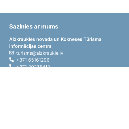
Sazinies ar mums
Aizkraukles novada un Kokneses Tūrisma
informācijas centrs
turisms@aizkraukle.lv
+371 65161296
+371 29275412
1905.gada iela 7, Koknese,
Aizkraukles novads, LV-5113
Darba laiki
Darba laiki
01.05.2026 - 30.09.2026
P, O, T, C, P
09:00 - 18:00
Pusdienu laiks
12:00 - 13:00