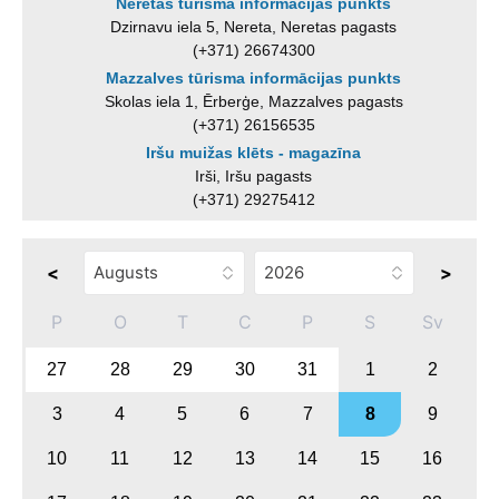
Neretas tūrisma informācijas punkts
Dzirnavu iela 5, Nereta, Neretas pagasts
(+371) 26674300
Mazzalves tūrisma informācijas punkts
Skolas iela 1, Ērberģe, Mazzalves pagasts
(+371) 26156535
Iršu muižas klēts - magazīna
Irši, Iršu pagasts
(+371) 29275412
<
>
P
O
T
C
P
S
Sv
27
28
29
30
31
1
2
3
4
5
6
7
8
9
10
11
12
13
14
15
16