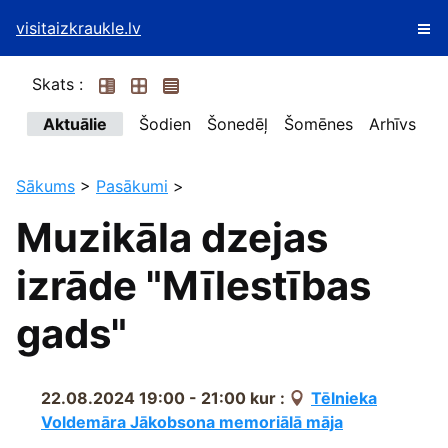
visitaizkraukle.lv
Skats :
Aktuālie
Šodien
Šonedēļ
Šomēnes
Arhīvs
Sākums
>
Pasākumi
>
Muzikāla dzejas
izrāde "Mīlestības
gads"
22.08.2024 19:00 - 21:00
kur :
Tēlnieka
Voldemāra Jākobsona memoriālā māja