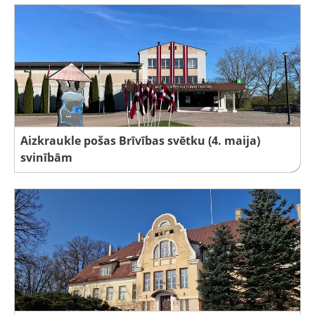
Aizkraukle pošas Brīvības svētku (4. maija)
svinībām