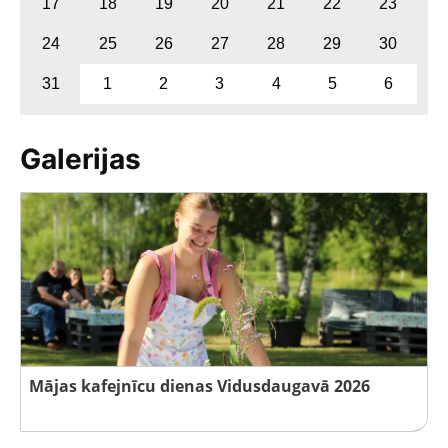
17
18
19
20
21
22
23
24
25
26
27
28
29
30
31
1
2
3
4
5
6
Galerijas
Mājas kafejnīcu dienas Vidusdaugavā 2026