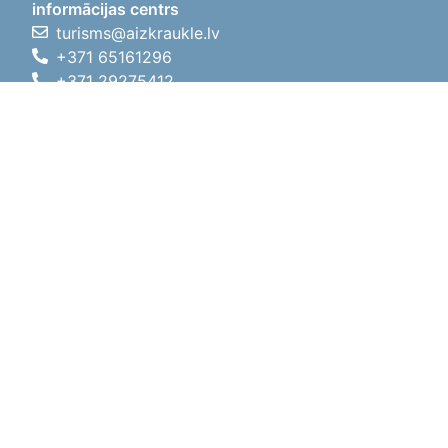
informācijas centrs
turisms@aizkraukle.lv
+371 65161296
+371 29275412
1905.gada iela 7, Koknese,
Aizkraukles novads, LV-5113
Darba laiki
Darba laiki
01.05.2026 - 30.09.2026
P, O, T, C, P
09:00 - 18:00
Pusdienu laiks
12:00 - 13:00
S
10:00 - 15:00
Sv
11:00 - 14:00
01.10.2025 - 30.04.2026
P, O, T, C, P
08:00 - 17:00
Pusdienu laiks
12:00
- 13:00
S
10:00 - 14:00