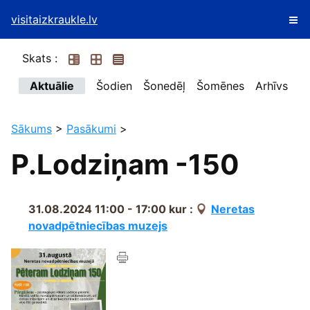
visitaizkraukle.lv
Skats :
Aktuālie
Šodien
Šonedēļ
Šomēnes
Arhīvs
Sākums
>
Pasākumi
>
P.Lodziņam -150
31.08.2024 11:00 - 17:00
kur :
Neretas
novadpētniecības muzejs