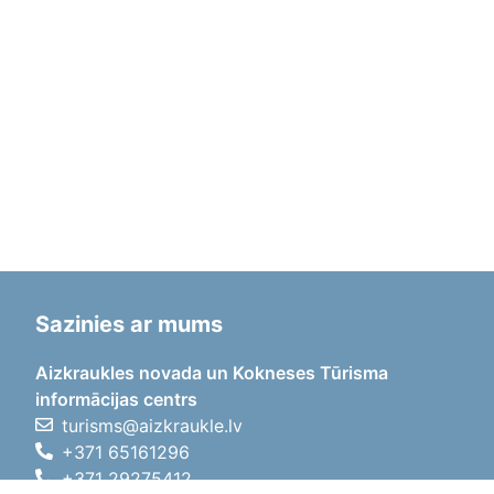
Sazinies ar mums
Aizkraukles novada un Kokneses Tūrisma
informācijas centrs
turisms@aizkraukle.lv
+371 65161296
+371 29275412