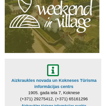
Aizkraukles novada un Kokneses Tūrisma
informācijas centrs
1905. gada iela 7, Koknese
(+371) 29275412, (+371) 65161296
Aizkraukles tūrisma informācijas punkts