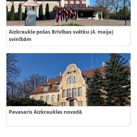
Aizkraukle pošas Brīvības svētku (4. maija)
svinībām
Pavasaris Aizkraukles novadā