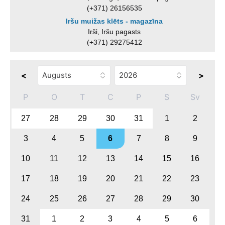
(+371) 26156535
Iršu muižas klēts - magazīna
Irši, Iršu pagasts
(+371) 29275412
<
>
P
O
T
C
P
S
Sv
27
28
29
30
31
1
2
3
4
5
6
7
8
9
10
11
12
13
14
15
16
17
18
19
20
21
22
23
24
25
26
27
28
29
30
31
1
2
3
4
5
6