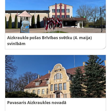
Aizkraukle pošas Brīvības svētku (4. maija)
svinībām
Pavasaris Aizkraukles novadā