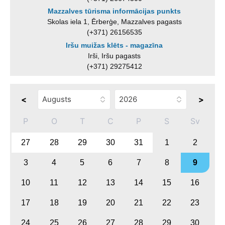
Mazzalves tūrisma informācijas punkts
Skolas iela 1, Ērberģe, Mazzalves pagasts
(+371) 26156535
Iršu muižas klēts - magazīna
Irši, Iršu pagasts
(+371) 29275412
<
>
P
O
T
C
P
S
Sv
27
28
29
30
31
1
2
3
4
5
6
7
8
9
10
11
12
13
14
15
16
17
18
19
20
21
22
23
24
25
26
27
28
29
30