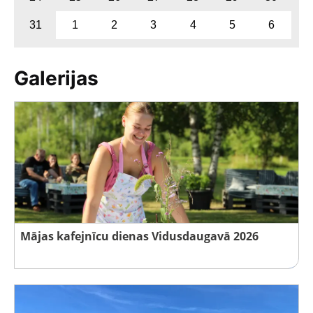
31
1
2
3
4
5
6
Galerijas
Mājas kafejnīcu dienas Vidusdaugavā 2026