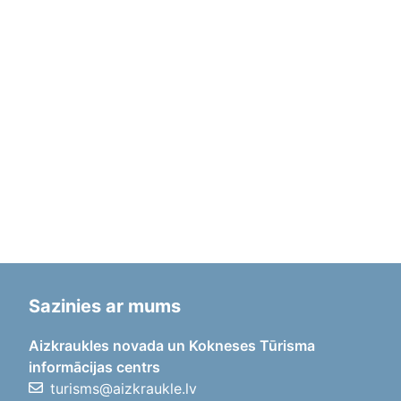
Sazinies ar mums
Aizkraukles novada un Kokneses Tūrisma
informācijas centrs
turisms@aizkraukle.lv