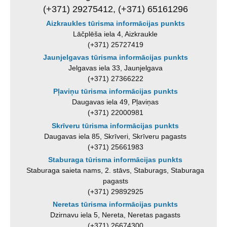
(+371) 29275412, (+371) 65161296
Aizkraukles tūrisma informācijas punkts
Lāčplēša iela 4, Aizkraukle
(+371) 25727419
Jaunjelgavas tūrisma informācijas punkts
Jelgavas iela 33, Jaunjelgava
(+371) 27366222
Pļaviņu tūrisma informācijas punkts
Daugavas iela 49, Pļaviņas
(+371) 22000981
Skrīveru tūrisma informācijas punkts
Daugavas iela 85, Skrīveri, Skrīveru pagasts
(+371) 25661983
Staburaga tūrisma informācijas punkts
Staburaga saieta nams, 2. stāvs, Staburags, Staburaga
pagasts
(+371) 29892925
Neretas tūrisma informācijas punkts
Dzirnavu iela 5, Nereta, Neretas pagasts
(+371) 26674300