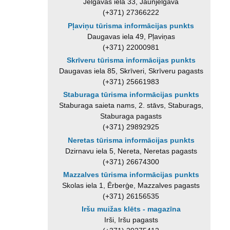
Jelgavas iela 33, Jaunjelgava
(+371) 27366222
Pļaviņu tūrisma informācijas punkts
Daugavas iela 49, Pļaviņas
(+371) 22000981
Skrīveru tūrisma informācijas punkts
Daugavas iela 85, Skrīveri, Skrīveru pagasts
(+371) 25661983
Staburaga tūrisma informācijas punkts
Staburaga saieta nams, 2. stāvs, Staburags,
Staburaga pagasts
(+371) 29892925
Neretas tūrisma informācijas punkts
Dzirnavu iela 5, Nereta, Neretas pagasts
(+371) 26674300
Mazzalves tūrisma informācijas punkts
Skolas iela 1, Ērberģe, Mazzalves pagasts
(+371) 26156535
Iršu muižas klēts - magazīna
Irši, Iršu pagasts