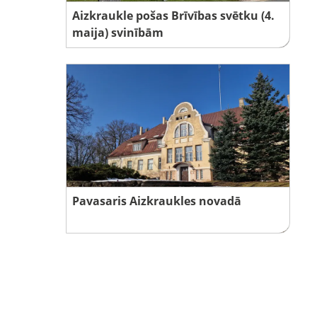
Aizkraukle pošas Brīvības svētku (4.
maija) svinībām
Pavasaris Aizkraukles novadā