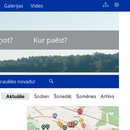
Galerijas
Video
ņot?
Kur paēst?
zkraukles novadu!
Aktuālie
Šodien
Šonedēļ
Šomēnes
Arhīvs