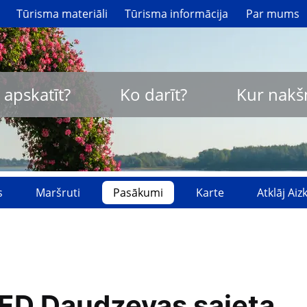
Tūrisma materiāli
Tūrisma informācija
Par mums
 apskatīt?
Ko darīt?
Kur nakš
s
Maršruti
Pasākumi
Karte
Atklāj Ai
ED Daudzevas saieta