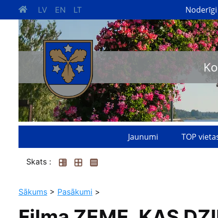
Noderīgi
LV
EN
LT
Ko
Jaunumi
TOP vieta
Skats :
Sākums
>
Pasākumi
>
Filma ZEME, KAS DZI