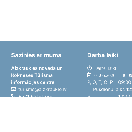
Sazinies ar mums
Darba laiki
Aizkraukles novada un
Darba laiki
Kokneses Tūrisma
01.05.2026 - 30.0
informācijas centrs
P, O, T, C, P
09:00 
turisms@aizkraukle.lv
Pusdienu laiks
12:
+371 65161296
S
10:00 
+371 29275412
Sv
11:00 
1905.gada iela 7, Koknese,
01.10.2025 - 30.0
Aizkraukles novads, LV-5113
P, O, T, C, P
08:00 
Pusdienu laiks
12:
S
10:00 