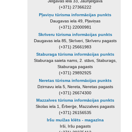
Jelgavas iela 33, Jaunjelgava
(+371) 27366222
Pļaviņu tūrisma informācijas punkts
Daugavas iela 49, Pļaviņas
(+371) 22000981
Skrīveru tūrisma informācijas punkts
Daugavas iela 85, Skrīveri, Skrīveru pagasts
(+371) 25661983
Staburaga tūrisma informācijas punkts
Staburaga saieta nams, 2. stāvs, Staburags,
Staburaga pagasts
(+371) 29892925
Neretas tūrisma informācijas punkts
Dzirnavu iela 5, Nereta, Neretas pagasts
(+371) 26674300
Mazzalves tūrisma informācijas punkts
Skolas iela 1, Ērberģe, Mazzalves pagasts
(+371) 26156535
Iršu muižas klēts - magazīna
Irši, Iršu pagasts