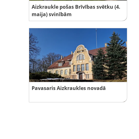
Aizkraukle pošas Brīvības svētku (4.
maija) svinībām
Pavasaris Aizkraukles novadā