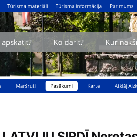
Tūrisma materiāli
Tūrisma informācija
Par mums
 apskatīt?
Ko darīt?
Kur nakš
s
Maršruti
Pasākumi
Karte
Atklāj Ai
 LATVIJU SIRDĪ Nereta