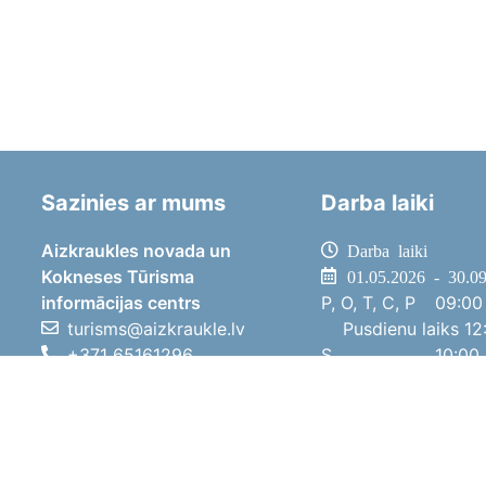
Sazinies ar mums
Darba laiki
Aizkraukles novada un
Darba laiki
Kokneses Tūrisma
01.05.2026 - 30.0
informācijas centrs
P, O, T, C, P
09:00 
turisms@aizkraukle.lv
Pusdienu laiks
12:
+371 65161296
S
10:00 
+371 29275412
Sv
11:00 
1905.gada iela 7, Koknese,
01.10.2025 - 30.0
Aizkraukles novads, LV-5113
P, O, T, C, P
08:00 
Pusdienu laiks
12:
S
10:00 