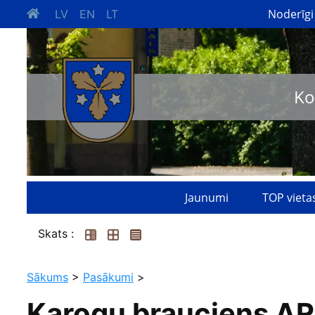
Noderīgi
LV
EN
LT
Ko
Jaunumi
TOP vieta
Skats :
Sākums
>
Pasākumi
>
Karogu brauciens AR