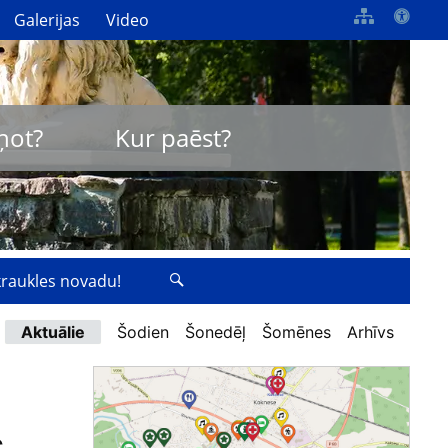
Galerijas
Video
ņot?
Kur paēst?
zkraukles novadu!
Aktuālie
Šodien
Šonedēļ
Šomēnes
Arhīvs
s