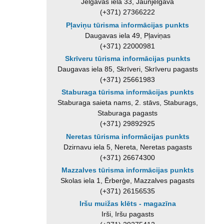
Jelgavas iela 33, Jaunjelgava
(+371) 27366222
Pļaviņu tūrisma informācijas punkts
Daugavas iela 49, Pļaviņas
(+371) 22000981
Skrīveru tūrisma informācijas punkts
Daugavas iela 85, Skrīveri, Skrīveru pagasts
(+371) 25661983
Staburaga tūrisma informācijas punkts
Staburaga saieta nams, 2. stāvs, Staburags,
Staburaga pagasts
(+371) 29892925
Neretas tūrisma informācijas punkts
Dzirnavu iela 5, Nereta, Neretas pagasts
(+371) 26674300
Mazzalves tūrisma informācijas punkts
Skolas iela 1, Ērberģe, Mazzalves pagasts
(+371) 26156535
Iršu muižas klēts - magazīna
Irši, Iršu pagasts