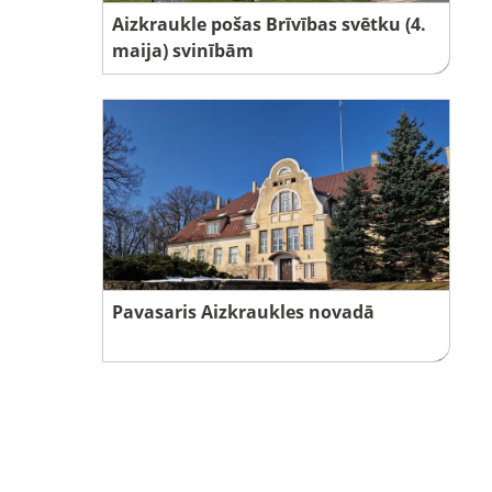
Aizkraukle pošas Brīvības svētku (4.
maija) svinībām
Pavasaris Aizkraukles novadā