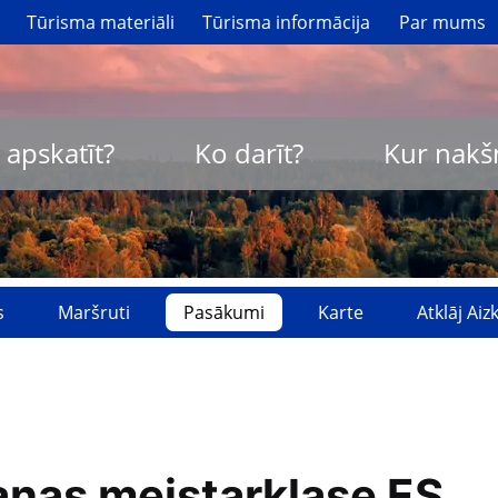
Tūrisma materiāli
Tūrisma informācija
Par mums
 apskatīt?
Ko darīt?
Kur nakš
s
Maršruti
Pasākumi
Karte
Atklāj Ai
anas meistarklase ES