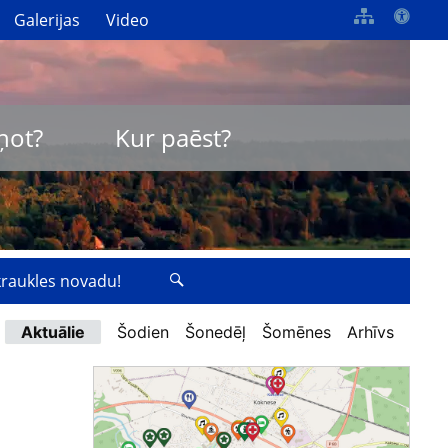
Galerijas
Video
ņot?
Kur paēst?
zkraukles novadu!
Aktuālie
Šodien
Šonedēļ
Šomēnes
Arhīvs