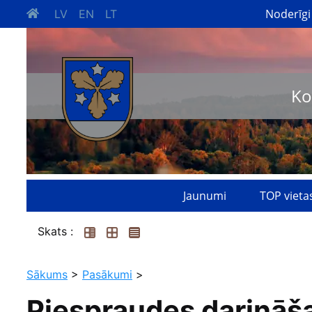
Noderīgi
LV
EN
LT
Ko
Jaunumi
TOP vieta
Skats :
Sākums
>
Pasākumi
>
Piespraudes darināš