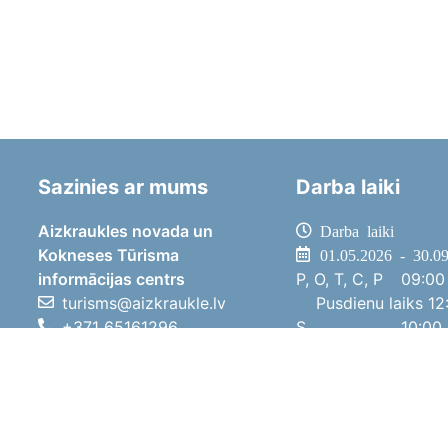
Sazinies ar mums
Darba laiki
Aizkraukles novada un
Darba laiki
Kokneses Tūrisma
01.05.2026 - 30.0
informācijas centrs
P, O, T, C, P
09:00 
turisms@aizkraukle.lv
Pusdienu laiks
12:
+371 65161296
S
10:00 
+371 29275412
Sv
11:00 
1905.gada iela 7, Koknese,
01.10.2025 - 30.0
Aizkraukles novads, LV-5113
P, O, T, C, P
08:00 
Pusdienu laiks
12:
S
10:00 