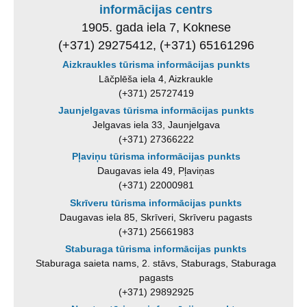
informācijas centrs
1905. gada iela 7, Koknese
(+371) 29275412, (+371) 65161296
Aizkraukles tūrisma informācijas punkts
Lāčplēša iela 4, Aizkraukle
(+371) 25727419
Jaunjelgavas tūrisma informācijas punkts
Jelgavas iela 33, Jaunjelgava
(+371) 27366222
Pļaviņu tūrisma informācijas punkts
Daugavas iela 49, Pļaviņas
(+371) 22000981
Skrīveru tūrisma informācijas punkts
Daugavas iela 85, Skrīveri, Skrīveru pagasts
(+371) 25661983
Staburaga tūrisma informācijas punkts
Staburaga saieta nams, 2. stāvs, Staburags, Staburaga
pagasts
(+371) 29892925