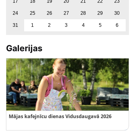
17
18
19
20
21
22
23
24
25
26
27
28
29
30
31
1
2
3
4
5
6
Galerijas
Mājas kafejnīcu dienas Vidusdaugavā 2026