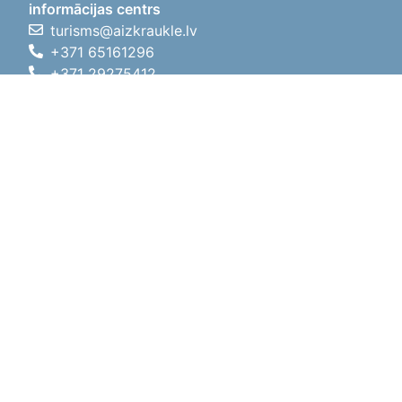
informācijas centrs
turisms@aizkraukle.lv
+371 65161296
+371 29275412
1905.gada iela 7, Koknese,
Aizkraukles novads, LV-5113
Darba laiki
Darba laiki
01.05.2026 - 30.09.2026
P, O, T, C, P
09:00 - 18:00
Pusdienu laiks
12:00 - 13:00
S
10:00 - 15:00
Sv
11:00 - 14:00
01.10.2025 - 30.04.2026
P, O, T, C, P
08:00 - 17:00
Pusdienu laiks
12:00
- 13:00
S
10:00 - 14:00