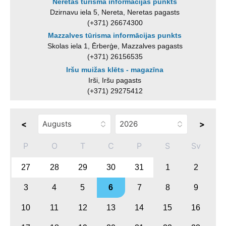
Neretas tūrisma informācijas punkts
Dzirnavu iela 5, Nereta, Neretas pagasts
(+371) 26674300
Mazzalves tūrisma informācijas punkts
Skolas iela 1, Ērberģe, Mazzalves pagasts
(+371) 26156535
Iršu muižas klēts - magazīna
Irši, Iršu pagasts
(+371) 29275412
<
>
P
O
T
C
P
S
Sv
27
28
29
30
31
1
2
3
4
5
6
7
8
9
10
11
12
13
14
15
16