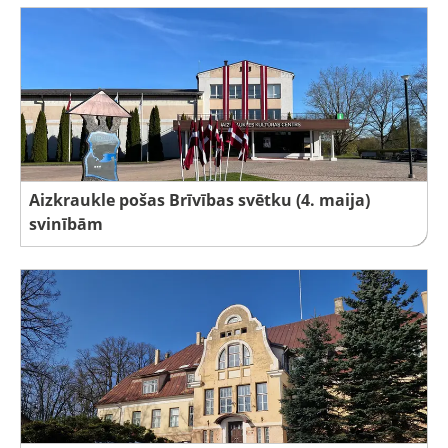
Aizkraukle pošas Brīvības svētku (4. maija)
svinībām