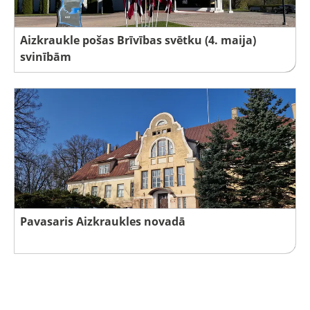
Aizkraukle pošas Brīvības svētku (4. maija)
svinībām
Pavasaris Aizkraukles novadā