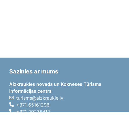
Sazinies ar mums
Aizkraukles novada un Kokneses Tūrisma
informācijas centrs
turisms@aizkraukle.lv
+371 65161296
+371 29275412
1905.gada iela 7, Koknese,
Aizkraukles novads, LV-5113