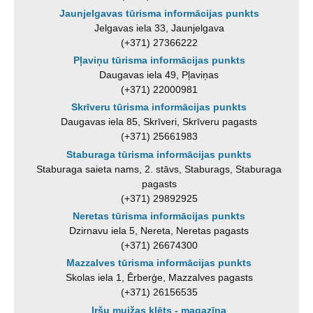
Jaunjelgavas tūrisma informācijas punkts
Jelgavas iela 33, Jaunjelgava
(+371) 27366222
Pļaviņu tūrisma informācijas punkts
Daugavas iela 49, Pļaviņas
(+371) 22000981
Skrīveru tūrisma informācijas punkts
Daugavas iela 85, Skrīveri, Skrīveru pagasts
(+371) 25661983
Staburaga tūrisma informācijas punkts
Staburaga saieta nams, 2. stāvs, Staburags, Staburaga
pagasts
(+371) 29892925
Neretas tūrisma informācijas punkts
Dzirnavu iela 5, Nereta, Neretas pagasts
(+371) 26674300
Mazzalves tūrisma informācijas punkts
Skolas iela 1, Ērberģe, Mazzalves pagasts
(+371) 26156535
Iršu muižas klēts - magazīna