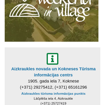
Aizkraukles novada un Kokneses Tūrisma
informācijas centrs
1905. gada iela 7, Koknese
(+371) 29275412, (+371) 65161296
Aizkraukles tūrisma informācijas punkts
Lāčplēša iela 4, Aizkraukle
(+371) 25727419