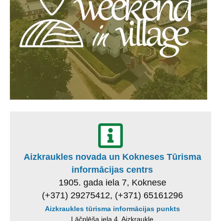
Aizkraukles novada un Kokneses Tūrisma
informācijas centrs
1905. gada iela 7, Koknese
(+371) 29275412, (+371) 65161296
Aizkraukles tūrisma informācijas punkts
Lāčplēša iela 4, Aizkraukle