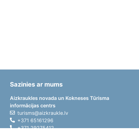
Sazinies ar mums
Aizkraukles novada un Kokneses Tūrisma
informācijas centrs
turisms@aizkraukle.lv
+371 65161296
+371 29275412
1905.gada iela 7, Koknese,