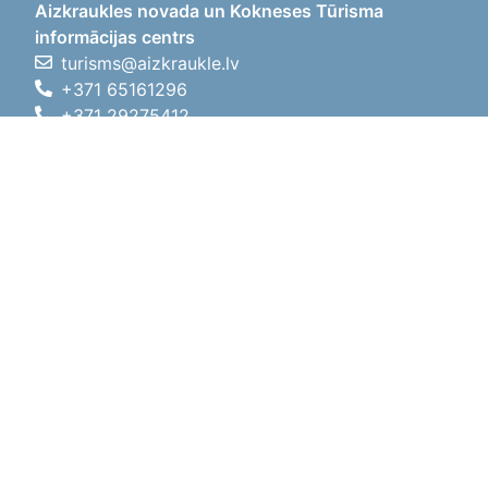
Aizkraukles novada un Kokneses Tūrisma
informācijas centrs
turisms@aizkraukle.lv
+371 65161296
+371 29275412
1905.gada iela 7, Koknese,
Aizkraukles novads, LV-5113
Darba laiki
Darba laiki
01.05.2026 - 30.09.2026
P, O, T, C, P
09:00 - 18:00
Pusdienu laiks
12:00 - 13:00
S
10:00 - 15:00
Sv
11:00 - 14:00
01.10.2025 - 30.04.2026
P, O, T, C, P
08:00 - 17:00
Pusdienu laiks
12:00
- 13:00