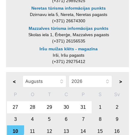
(+371) 29892925
Neretas tūrisma informācijas punkts
Dzirnavu iela 5, Nereta, Neretas pagasts
(+371) 26674300
Mazzalves tūrisma informācijas punkts
Skolas iela 1, Ērberģe, Mazzalves pagasts
(+371) 26156535
Iršu muižas klēts - magazīna
Irši, Iršu pagasts
(+371) 29275412
<
>
P
O
T
C
P
S
Sv
27
28
29
30
31
1
2
3
4
5
6
7
8
9
10
11
12
13
14
15
16