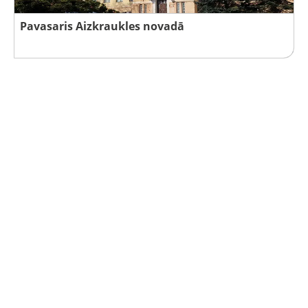
Pavasaris Aizkraukles novadā