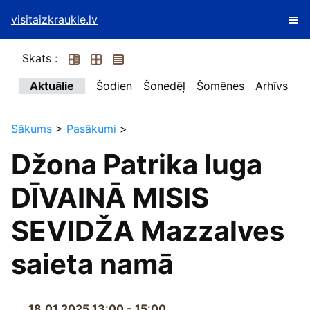
visitaizkraukle.lv
Skats :
Aktuālie
Šodien
Šonedēļ
Šomēnes
Arhīvs
Sākums
>
Pasākumi
>
Džona Patrika luga
DĪVAINĀ MISIS
SEVIDŽA Mazzalves
saieta namā
18.01.2025 13:00 - 15:00