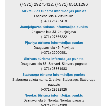
(+371) 29275412, (+371) 65161296
Aizkraukles tūrisma informācijas punkts
Lāčplēša iela 4, Aizkraukle
(+371) 25727419
Jaunjelgavas tūrisma informācijas punkts
Jelgavas iela 33, Jaunjelgava
(+371) 27366222
Pļaviņu tūrisma informācijas punkts
Daugavas iela 49, Pļaviņas
(+371) 22000981
Skrīveru tūrisma informācijas punkts
Daugavas iela 85, Skrīveri, Skrīveru pagasts
(+371) 25661983
Staburaga tūrisma informācijas punkts
Staburaga saieta nams, 2. stāvs, Staburags, Staburaga
pagasts
(+371) 29892925
Neretas tūrisma informācijas punkts
Dzirnavu iela 5, Nereta, Neretas pagasts
(+371) 26674300