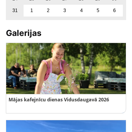
31
1
2
3
4
5
6
Galerijas
Mājas kafejnīcu dienas Vidusdaugavā 2026