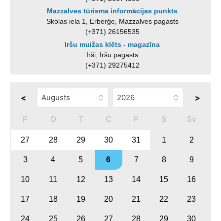
Mazzalves tūrisma informācijas punkts
Skolas iela 1, Ērberģe, Mazzalves pagasts
(+371) 26156535
Iršu muižas klēts - magazīna
Irši, Iršu pagasts
(+371) 29275412
<
>
P
O
T
C
P
S
Sv
27
28
29
30
31
1
2
3
4
5
6
7
8
9
10
11
12
13
14
15
16
17
18
19
20
21
22
23
24
25
26
27
28
29
30