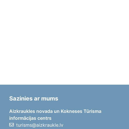
Sazinies ar mums
Aizkraukles novada un Kokneses Tūrisma
informācijas centrs
turisms@aizkraukle.lv