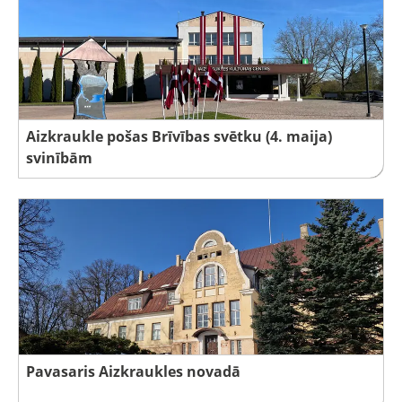
Aizkraukle pošas Brīvības svētku (4. maija)
svinībām
Pavasaris Aizkraukles novadā